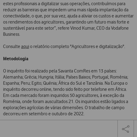
estes profissionais a digitalizar suas operações, contribuímos para
reduzir as barreiras que impedem uma mais rápida implantação da
conectividade, o que, por sua vez, ajuda a aliviar os custos e aumentar
os rendimentos dos agricultores, garantindo um futuro mais forte e
sustentável para este setor”, refere Vinod Kumar, CEO da Vodafone
Business.
Consulte
aqui
o relatório completo "Agricultores e digitalização".
Metodologia
O inquérito foi realizado pela Savanta ComRes em 13 países:
Alemanha; Grécia; Hungria; Itália; Países Baixos; Portugal; Roménia;
Espanha; Peru; Egito; Quénia; África do Sul e Tanzânia. Na Europa o
inquérito decorreu online, tendo sido feito por telefone em África.
Em cada mercado foram inquiridos 50 agricultores, à exceção da
Roménia, onde foram auscultados 21. Os inquiridos estão ligados a
explorações agrícolas de várias dimensões. O trabalho de campo
decorreu em setembro e outubro de 2022.
Share
Facebook
Twi
Tog
on
the