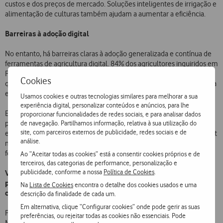
custos e dos preços de mercado. Soluções inteligentes de irrigação e
alimentação de culturas também ajudam a aumentar a eficiência.
Barreiras à adoção digital
No entanto, há barreiras claras à adoção generalizada e contínua de
ferramentas de agricultura digital. 84% dos agricultores inquiridos em
Portugal ​​querem mais apoio governamental para ajudar a resolver
Cookies
questões como o custo dos dispositivos e de outro hardware, barreira
específica identificada por um terço dos inquiridos.
Usamos cookies e outras tecnologias similares para melhorar a sua
experiência digital, personalizar conteúdos e anúncios, para lhe
E não se trata só de apoio financeiro: 46% dos agricultores
proporcionar funcionalidades de redes sociais, e para analisar dados
de navegação. Partilhamos informação, relativa à sua utilização do
portugueses querem formação para uso de soluções digitais,
site, com parceiros externos de publicidade, redes sociais e de
enquanto 42% consideram que melhorar a conectividade de internet
análise.
móvel poderia ser um incentivo governamental para usar mais
ferramentas digitais nas explorações agrícolas.
Ao “Aceitar todas as cookies” está a consentir cookies próprios e de
terceiros, das categorias de performance, personalização e
publicidade, conforme a nossa
Política de Cookies
.
Vodafone apoia agricultores na Europa e em África através de
plataformas na cloud, mercados digitais e serviços de
Na
Lista de Cookies
encontra o detalhe dos cookies usados e uma
consultoria
descrição da finalidade de cada um.
Em alternativa, clique “Configurar cookies” onde pode gerir as suas
Para os agricultores, os dados estão no centro da revolução digital. A
preferências, ou rejeitar todas as cookies não essenciais. Pode
MYFARMWEB, plataforma interativa da Vodafone baseada na cloud,