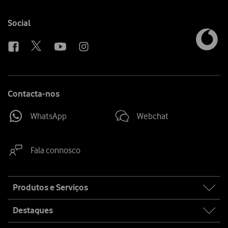
social
sha
media
link
Follow
Social
us
Contacta-nos
WhatsApp
Webchat
Fala connosco
Site
Produtos e Serviços
map
Destaques