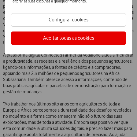
alterar as suas escolhas a qualquer momento.
permite-lhes visualizar dados recolhidos por sensores de IoT nas suas
explorações, cobrindo atualmente mais de 8.500 operações agrícolas
comerciais de grande escala em todo o mundo. No início deste ano, a
Configurar cookies
Vodafone anunciou o lançamento de um piloto do MYFARMWEB em
cinco explorações europeias, juntando clientes na África do Sul, África
Subsaariana, Austrália, Nova Zelândia e na Costa Oeste dos Estados
Aceitar todas as cookies
Unidos.
A plataforma digital Connected Farmer da Vodafone ajuda a melhorar
a produtividade, as receitas e a resiliência dos pequenos agricultores,
ligando-os a informações, a fontes de crédito e a compradores,
apoiando mais 2,3 milhões de pequenos agricultores na África
Subsaariana. Também oferece acesso a informações, conteúdo de
boas práticas agrícolas e parcelas de demonstração para formação e
gestão de mudanças.
“Ao trabalhar nos últimos oito anos com agricultores de toda a
Europa e África percebemos a dura realidade dos desafios revelados
no inquérito e a forma como ameaçam não só o futuro das suas
explorações, mas de toda a atividade. Embora seja positivo ver que
esta comunidade já utiliza soluções digitais, é preciso fazer mais para
garantir que adota totalmente a agricultura de precisão. Ao ajudar