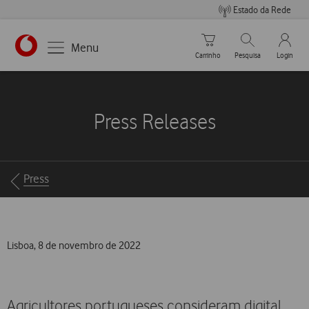
Estado da Rede
Carrinho de compras
Pesquisar
My Vo
Menu
Carrinho
Pesquisa
Login
https://www.vodafone.pt
Press Releases
Breadcrumbs
Press
Lisboa, 8 de novembro de 2022
Agricultores portugueses consideram digital