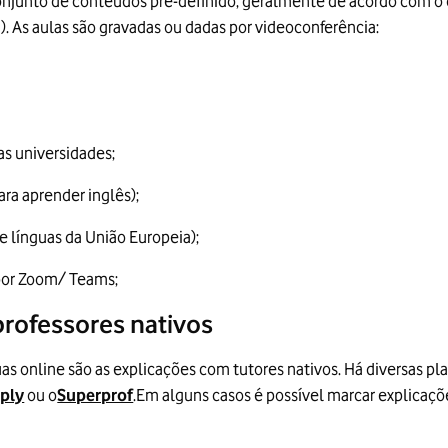
onjunto de conteúdos pré-definido, geralmente de acordo com o 
C2). As aulas são gravadas ou dadas por videoconferência:
as universidades;
ra aprender inglês);
e línguas da União Europeia);
 por Zoom/ Teams;
professores nativos
as online são as explicações com tutores nativos. Há diversas p
ply
ou o
Superprof
.Em alguns casos é possível marcar explica