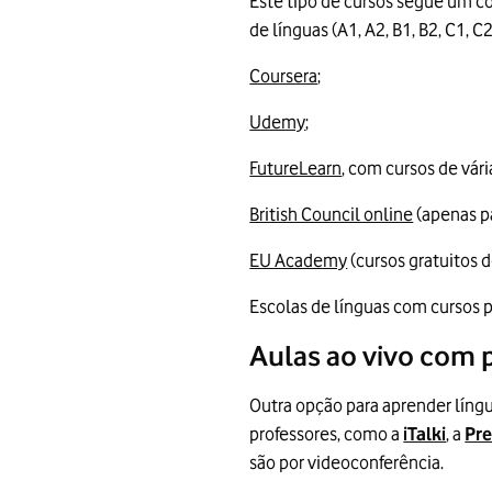
Este tipo de cursos segue um c
de línguas (A1, A2, B1, B2, C1, 
Coursera
;
Udemy
;
FutureLearn
, com cursos de vári
British Council online
(apenas pa
EU Academy
(cursos gratuitos d
Escolas de línguas com cursos
Aulas ao vivo com 
Outra opção para aprender língu
professores, como a
iTalki
, a
Pre
são por videoconferência.