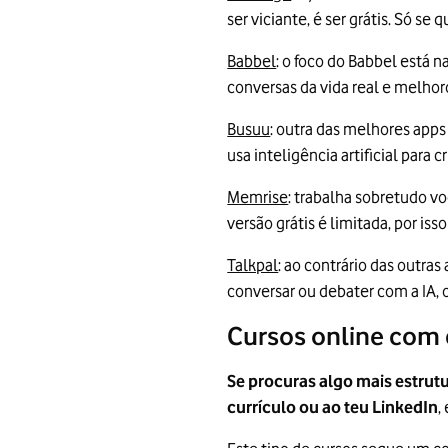
ser viciante, é ser grátis. Só se 
Babbel
: o foco do Babbel está n
conversas da vida real e melhor
Busuu
: outra das melhores apps
usa inteligência artificial para
Memrise
: trabalha sobretudo v
versão grátis é limitada, por is
Talkpal
: ao contrário das outra
conversar ou debater com a IA,
Cursos online com 
Se procuras algo mais estrut
currículo ou ao teu LinkedIn
,