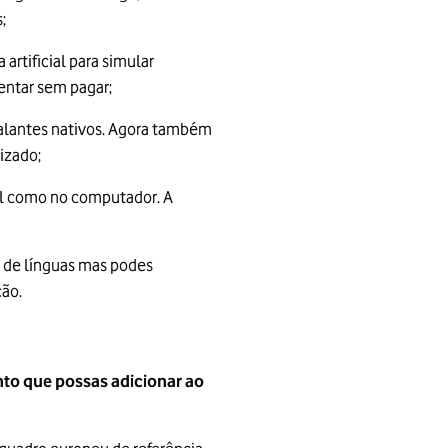
;
artificial para simular
entar sem pagar;
 falantes nativos. Agora também
lizado;
el como no computador. A
os de línguas mas podes
ção.
nto que possas adicionar ao