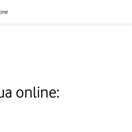
one
a online: