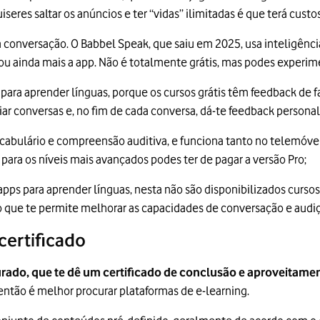
quiseres saltar os anúncios e ter “vidas” ilimitadas é que terá custos
a conversação. O Babbel Speak, que saiu em 2025, usa inteligência 
ou ainda mais a app. Não é totalmente grátis, mas podes experim
 para aprender línguas, porque os cursos grátis têm feedback de
 criar conversas e, no fim de cada conversa, dá-te feedback persona
ocabulário e compreensão auditiva, e funciona tanto no telemóv
so para os níveis mais avançados podes ter de pagar a versão Pro;
s apps para aprender línguas, nesta não são disponibilizados curs
 o que te permite melhorar as capacidades de conversação e audi
certificado
urado, que te dê um certificado de conclusão e aproveitame
 então é melhor procurar plataformas de e-learning.