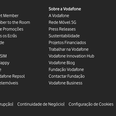
Sobre a Vodafone
et Member
A Vodafone
iber to the Room
Rede Móvel 5G
 e Promoções
Press Releases
s os Ecrãs
Sustentabilidade
ade
Projetos Financiados
Trabalhar na Vodafone
eSIM
Vodafone Innovation Hub
Happy
Vodafone Blog
e
Fundação Vodafone
dafone Repsol
Contactar Fundação
elemóveis
Vodafone Business
rrupção
Continuidade de Negócio
Configuração de Cookies