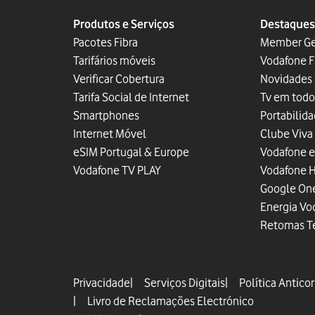
Produtos e Serviços
Destaques
Pacotes Fibra
Member G
Tarifários móveis
Vodafone F
Verificar Cobertura
Novidades
Tarifa Social de Internet
Tv em todo
Smartphones
Portabilid
Internet Móvel
Clube Viva
eSIM Portugal & Europe
Vodafone 
Vodafone TV PLAY
Vodafone 
Google On
Energia Vo
Retomas T
Privacidade
Serviços Digitais
Política Antico
Livro de Reclamações Electrónico