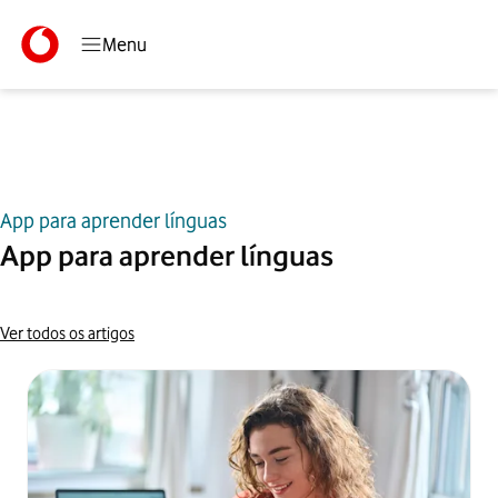
Menu
App para aprender línguas
Início
Blog
App para aprender línguas
App para aprender línguas
Ver todos os artigos
Artigos