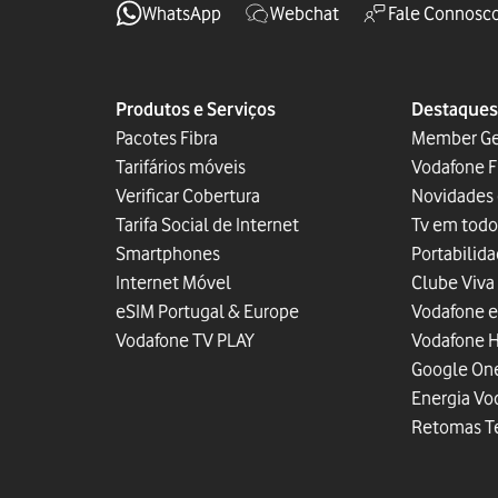
WhatsApp
Webchat
Fale Connosc
Produtos e Serviços
Destaques
Pacotes Fibra
Member G
Tarifários móveis
Vodafone F
Verificar Cobertura
Novidades
Tarifa Social de Internet
Tv em todo
Smartphones
Portabilid
Internet Móvel
Clube Viva
eSIM Portugal & Europe
Vodafone 
Vodafone TV PLAY
Vodafone 
Google On
Energia Vo
Retomas T