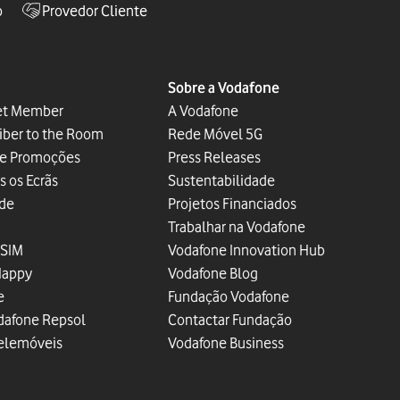
o
Provedor Cliente
Sobre a Vodafone
et Member
A Vodafone
iber to the Room
Rede Móvel 5G
 e Promoções
Press Releases
s os Ecrãs
Sustentabilidade
ade
Projetos Financiados
Trabalhar na Vodafone
eSIM
Vodafone Innovation Hub
Happy
Vodafone Blog
e
Fundação Vodafone
dafone Repsol
Contactar Fundação
elemóveis
Vodafone Business