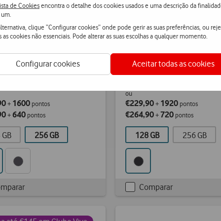
ista de Cookies
encontra o detalhe dos cookies usados e uma descrição da finalida
 um.
ung Galaxy A57 5G
Samsung Galaxy A37 5
lternativa, clique “Configurar cookies” onde pode gerir as suas preferências, ou reje
s as cookies não essenciais. Pode alterar as suas escolhas a qualquer momento.
Configurar cookies
Aceitar todas as cookies
90
PVPR
€369,90
PVPR
€619,90
€459,90
ou
90
1600
€229,90
1920
+
pontos
+
pontos
90
640
€264,90
720
+
pontos
+
pontos
 GB
256 GB
128 GB
256 GB
mparar
Comparar
kbox
Checkbox
not
d
ticked