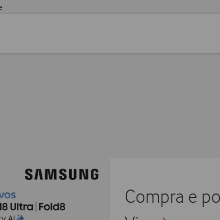
e
Compra e p