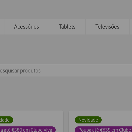
0
1
2
Acessórios
Tablets
Televisões
dade
Novidade
a até €580 em Clube Viva
Poupa até €635 em Clube 