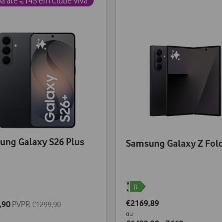
a até €145 em Clube Viva
ung Galaxy S26 Plus
Samsung Galaxy Z Fol
€2169,89
,90
PVPR
€1299,90
ou