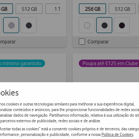
 GB
512 GB
1 TB
256 GB
512 GB
mparar
Comparar
kbox
Checkbox
not
d
ticked
o mínimo garantido
Poupa até €125 em Clube 
okies
os cookies e outras tecnologias similares para melhorar a sua experiência digital,
onalizar conteúdos e anúncios, para lhe proporcionar funcionalidades de redes socia
 analisar dados de navegação. Partilhamos informação, relativa à sua utilização do sit
parceiros externos de publicidade, redes sociais e de análise.
Aceitar todas as cookies” está a consentir cookies próprios e de terceiros, das catego
erformance, personalização e publicidade, conforme a nossa
Política de Cookies
.