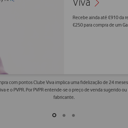
Viva
Recebe ainda até €910 da r
€250 para compra de um Ga
ra com pontos Clube Viva implica uma fidelização de 24 meses
Viva e o PVPR. Por PVPR entende-se o preço de venda sugerido ou
fabricante.
go
go
go
to
to
to