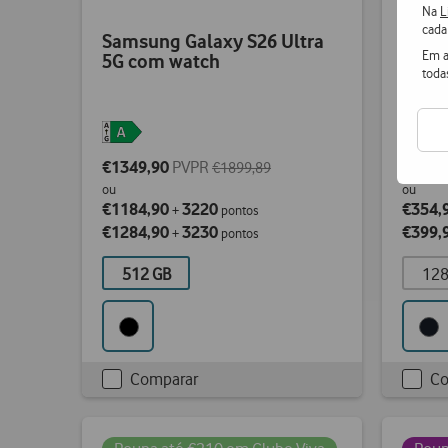
Na
L
cada
Samsung Galaxy S26 Ultra
Sams
Em a
5G com watch
toda
€1349,90
PVPR
€499,
€1899,89
ou
ou
€1184,90
3220
€354,
+
pontos
€1284,90
3230
€399,
+
pontos
512 GB
128
Comparar
Co
Checkbox
Chec
not
not
ticked
ticke