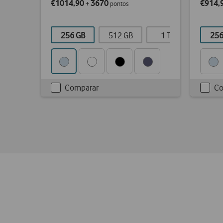
€1014,90
3670
€914,
+
pontos
256 GB
512 GB
1 TB
256
Comparar
Co
Checkbox
Chec
not
not
ticked
ticke