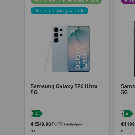
Poupa até €210 em Clube Viva
Poup
Preço mínimo garantido
Samsung Galaxy S26 Ultra
Sams
5G
5G
€1349,90
PVPR
€1199
€1499,90
ou
ou