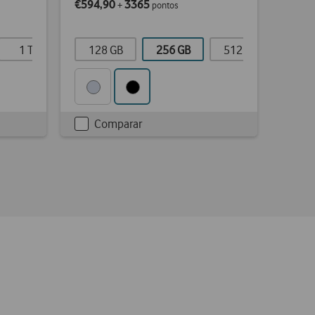
€594,90
3365
+
pontos
1 TB
128 GB
256 GB
512 GB
Comparar
Checkbox
not
ticked