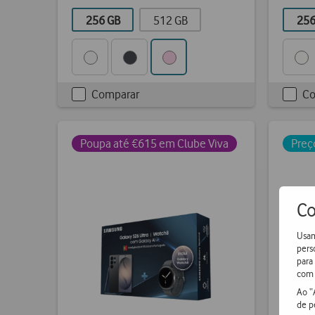
256 GB
512 GB
256
Comparar
Co
Checkbox
Chec
not
not
ticked
ticke
Poupa até €615 em Clube Viva
Preç
Co
Usam
pers
para
com 
Ao “
de p