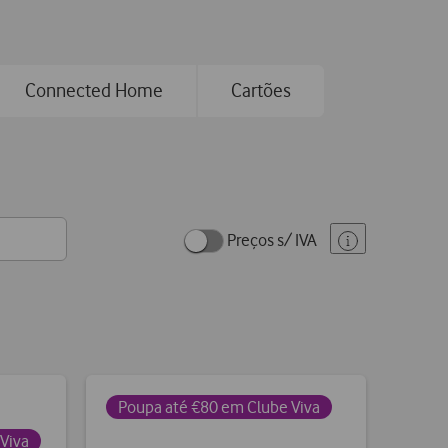
Connected Home
Cartões
Preços s/ IVA
Poupa até €80 em Clube Viva
Viva