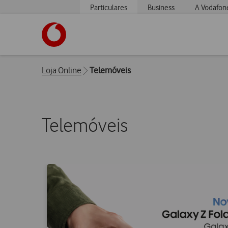
Particulares
Business
A Vodafon
https://www.vodafone.pt
Breadcrumbs
Loja Online
Telemóveis
Telemóveis