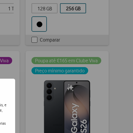
1 TB
128 GB
256 GB
Comparar
Checkbox
not
ticked
Viva
Poupa até €165 em Clube Viva
Preço mínimo garantido
is, e
e,
rias