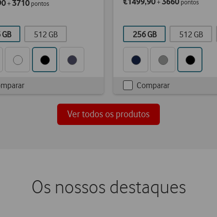
€1499,90
3660
90
3710
+
pontos
+
pontos
 GB
512 GB
256 GB
512 GB
mparar
Comparar
kbox
Checkbox
not
d
ticked
Ver todos os produtos
Os nossos destaques