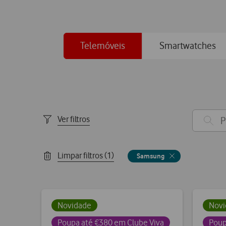
Telemóveis
Smartwatches
Ver filtros
Limpar filtros (1)
Samsung
Novidade
Novi
Poupa até €380 em Clube Viva
Poup