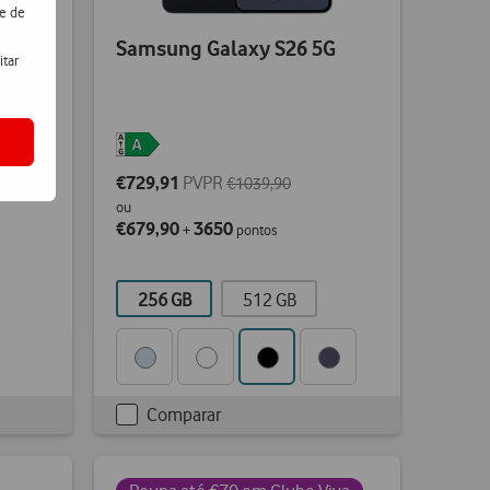
de de
G
Samsung Galaxy S26 5G
itar
€729,91
PVPR
€1039,90
ou
€679,90
3650
+
pontos
256 GB
512 GB
Comparar
Checkbox
not
ticked