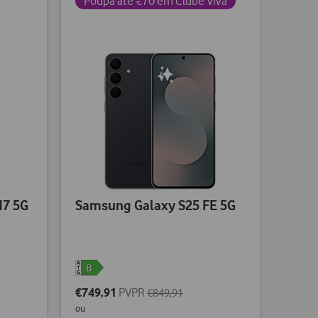
Poupa até €70 em Clube Viva
d7 5G
Samsung Galaxy S25 FE 5G
€749,91
PVPR
€849,91
ou