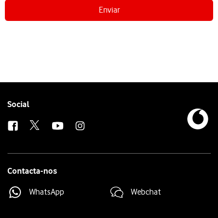
Enviar
Follow
Social
us
Contacta-nos
WhatsApp
Webchat