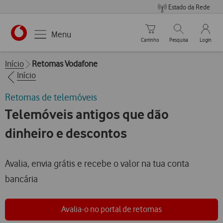
Estado da Rede
Carrinho de compras
Pesquisar
My Vo
Menu
Carrinho
Pesquisa
Login
https://www.vodafone.pt
Breadcrumbs
Início
Retomas Vodafone
Início
Retomas de telemóveis
Telemóveis antigos que dão
dinheiro e descontos
Avalia, envia grátis e recebe o valor na tua conta
bancária
Avalia-o no portal de retomas