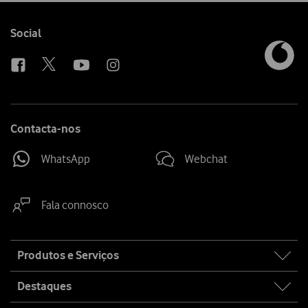
Follow
Social
us
Contacta-nos
WhatsApp
Webchat
Fala connosco
Site
Produtos e Serviços
map
Destaques