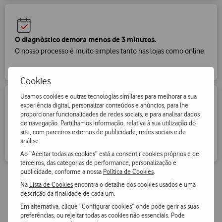
O diagnóstico demora menos de 3 minutos.
O nosso processo é muito simples tanto nas lojas como online.
Cookies
Usamos cookies e outras tecnologias similares para melhorar a sua
experiência digital, personalizar conteúdos e anúncios, para lhe
proporcionar funcionalidades de redes sociais, e para analisar dados
Processo amigo do ambiente
de navegação. Partilhamos informação, relativa à sua utilização do
site, com parceiros externos de publicidade, redes sociais e de
O teu telemóvel antigo vai ser recondicionado ou vendido e
análise.
evita desperdícios.
Ao “Aceitar todas as cookies” está a consentir cookies próprios e de
terceiros, das categorias de performance, personalização e
publicidade, conforme a nossa
Política de Cookies
.
Na
Lista de Cookies
encontra o detalhe dos cookies usados e uma
descrição da finalidade de cada um.
Em alternativa, clique “Configurar cookies” onde pode gerir as suas
Em destaque
preferências, ou rejeitar todas as cookies não essenciais. Pode