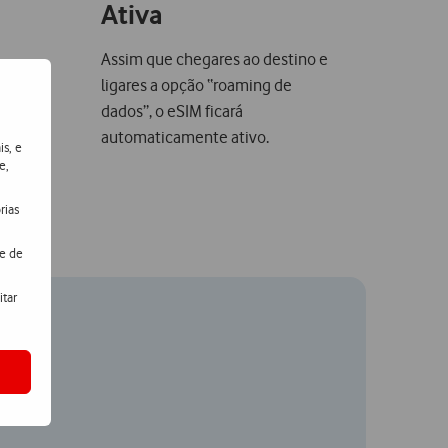
Ativa
Assim que chegares ao destino e
ões do
ligares a opção “roaming de
dados”, o eSIM ficará
automaticamente ativo.
is, e
e,
rias
de de
itar
ão.