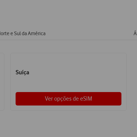
orte e Sul da América
Á
Suíça
Ver opções de eSIM