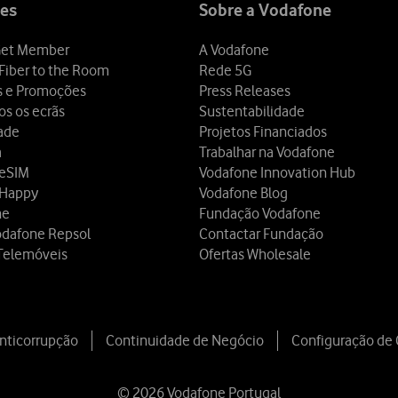
es
Sobre a Vodafone
et Member
A Vodafone
Fiber to the Room
Rede 5G
s e Promoções
Press Releases
os os ecrãs
Sustentabilidade
dade
Projetos Financiados
a
Trabalhar na Vodafone
 eSIM
Vodafone Innovation Hub
 Happy
Vodafone Blog
ne
Fundação Vodafone
odafone Repsol
Contactar Fundação
Telemóveis
Ofertas Wholesale
Anticorrupção
Continuidade de Negócio
Configuração de
© 2026 Vodafone Portugal