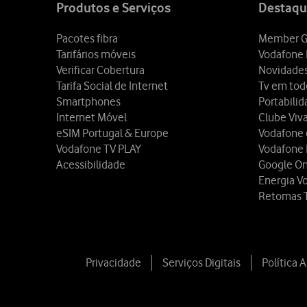
Produtos e Serviços
Destaqu
Pacotes fibra
Member G
Tarifários móveis
Vodafone 
Verificar Cobertura
Novidade
Tarifa Social de Internet
Tv em tod
Smartphones
Portabili
Internet Móvel
Clube Viv
eSIM Portugal & Europe
Vodafone
Vodafone TV PLAY
Vodafone
Acessibilidade
Google O
Energia V
Retomas 
Privacidade
Serviços Digitais
Política 