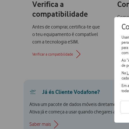
Verifica a
Co
compatibilidade
Compr
desti
Co
Antes de comprar, certifica-te que
em mi
o teu equipamento é compatível
Usam
com a tecnologia eSIM.
pers
para
com 
Verificar a compatibilidade
Ao “
de p
Na
L
cada
Em a
toda
Já és Cliente Vodafone?
Ativa um pacote de dados móveis diretamente no t
Ativa já e começa a usar quando chegares ao teu d
Saber mais