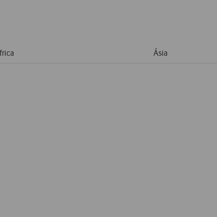
frica
Ásia