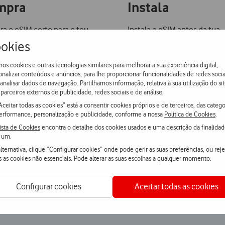
mpra
Instala
a o eSIM certo para o teu
Instala o eSIM antes da tua
no e recebe-o no teu email
viagem seguindo as instruç
okies
nutos.
nosso guia passo-a-passo.
os cookies e outras tecnologias similares para melhorar a sua experiência digital,
onalizar conteúdos e anúncios, para lhe proporcionar funcionalidades de redes socia
Leia o guia de ativação
 analisar dados de navegação. Partilhamos informação, relativa à sua utilização do sit
parceiros externos de publicidade, redes sociais e de análise.
Aceitar todas as cookies” está a consentir cookies próprios e de terceiros, das catego
erformance, personalização e publicidade, conforme a nossa
Política de Cookies
.
ista de Cookies
encontra o detalhe dos cookies usados e uma descrição da finalida
 um.
lternativa, clique “Configurar cookies” onde pode gerir as suas preferências, ou reje
s as cookies não essenciais. Pode alterar as suas escolhas a qualquer momento.
eu número. Não precisas de instalar eSIM nem de trocar de cart
Configurar cookies
Aceitar todas as cookies
estino.