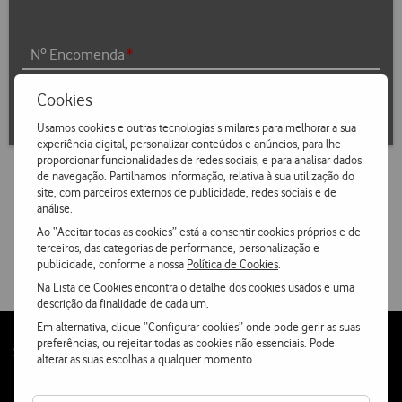
Nº Encomenda
Cookies
Pesquisar
Usamos cookies e outras tecnologias similares para melhorar a sua
experiência digital, personalizar conteúdos e anúncios, para lhe
proporcionar funcionalidades de redes sociais, e para analisar dados
de navegação. Partilhamos informação, relativa à sua utilização do
Caso não seja possível consultar a informação que necessita
site, com parceiros externos de publicidade, redes sociais e de
nesta página por favor contacte a nossa linha de apoio 911
análise.
691 200 para encomendas particulares, ou 808 91 00 11,
Ao “Aceitar todas as cookies” está a consentir cookies próprios e de
disponível todos os dias das 9h às 20h (preço de chamada
terceiros, das categorias de performance, personalização e
local) para encomendas empresariais.
publicidade, conforme a nossa
Política de Cookies
.
Na
Lista de Cookies
encontra o detalhe dos cookies usados e uma
descrição da finalidade de cada um.
Em alternativa, clique “Configurar cookies” onde pode gerir as suas
preferências, ou rejeitar todas as cookies não essenciais. Pode
Follow
Social
alterar as suas escolhas a qualquer momento.
us