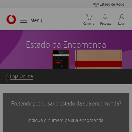
Estado da Rede
Carrinho de compras
Pesquisar
My Vo
Menu
Carrinho
Pesquisa
Login
https://www.vodafone.pt
Estado da Encomenda
Breadcrumbs
Loja Online
Pretende pesquisar o estado da sua encomenda?
Indique o número da sua encomenda: