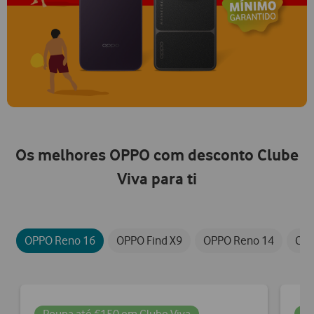
Os melhores OPPO com desconto Clube
Viva para ti
OPPO Reno 16
OPPO Find X9
OPPO Reno 14
Cap