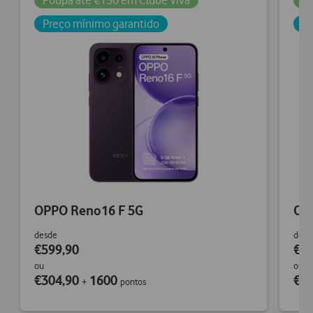
Poupa até €150 em Clube Viva
Po
Preço mínimo garantido
Pr
OPPO Reno16 F 5G
OP
desde
desd
€599,90
€74
ou
ou
€304,90
1600
€4
+
pontos