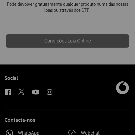
Pode devolver gratuitamente qualquer produto numa das nossas
lojas ou através dos CTT.
Condições Loja Online
Follow
Social
us
Contacta-nos
WhatsApp
Webchat