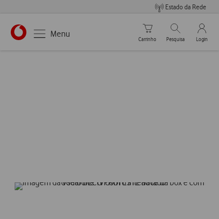
Estado da Rede
Carrinho de compras
Pesquisar
My Vo
Menu
Carrinho
Pesquisa
Login
https://www.vodafone.pt
Breadcrumbs
Apps Tv
Smart Replay
Desporto e notícias
O que interessa e sem perder
tempo