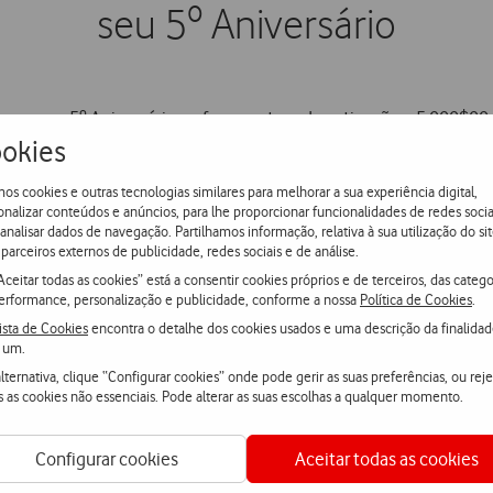
seu 5º Aniversário
a o seu 5º Aniversário e oferece a taxa de activação e 5.000$00
okies
a oferta seja o mais alargada possível, a Telecel terá as suas loj
m abertas neste sábado.
os cookies e outras tecnologias similares para melhorar a sua experiência digital,
onalizar conteúdos e anúncios, para lhe proporcionar funcionalidades de redes socia
 analisar dados de navegação. Partilhamos informação, relativa à sua utilização do sit
tivem o serviço da Telecel através da Caixa de Serviço Telecel o
parceiros externos de publicidade, redes sociais e de análise.
ante crédito em factura subsequente (Caixa de Serviço e kit SIM
Aceitar todas as cookies” está a consentir cookies próprios e de terceiros, das catego
erformance, personalização e publicidade, conforme a nossa
Política de Cookies
.
ista de Cookies
encontra o detalhe dos cookies usados e uma descrição da finalida
 um.
lternativa, clique “Configurar cookies” onde pode gerir as suas preferências, ou reje
s as cookies não essenciais. Pode alterar as suas escolhas a qualquer momento.
a-nos
Configurar cookies
Aceitar todas as cookies
atsApp
Webchat
Fala con