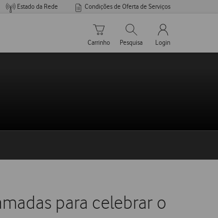
Estado da Rede
Condições de Oferta de Serviços
Carrinho de compras
Pesquisar
My Vodafone Men
Carrinho
Pesquisa
Login
amadas para celebrar o