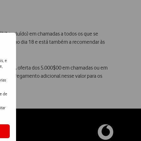
 (IVA incluído) em chamadas a todos os que se
as abertas no dia 18 e está também a recomendar às
is, e
e,
u kit SIM. A oferta dos 5.000$00 em chamadas ou em
) ou carregamento adicional nesse valor para os
rias
de de
itar
nosco