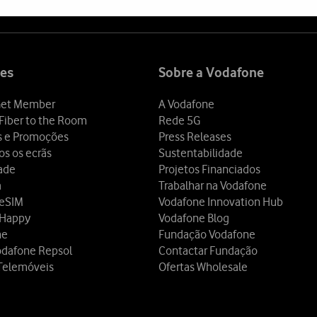
es
Sobre a Vodafone
et Member
A Vodafone
Fiber to the Room
Rede 5G
s e Promoções
Press Releases
os os ecrãs
Sustentabilidade
dade
Projetos Financiados
a
Trabalhar na Vodafone
 eSIM
Vodafone Innovation Hub
 Happy
Vodafone Blog
ne
Fundação Vodafone
odafone Repsol
Contactar Fundação
Telemóveis
Ofertas Wholesale