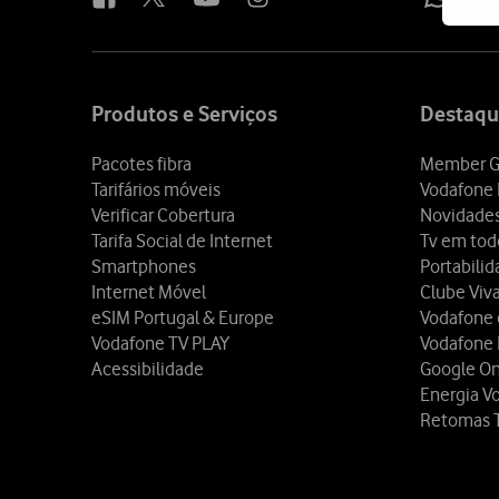
Site
map
Produtos e Serviços
Destaqu
Pacotes fibra
Member G
Tarifários móveis
Vodafone 
Verificar Cobertura
Novidade
Tarifa Social de Internet
Tv em tod
Smartphones
Portabili
Internet Móvel
Clube Viv
eSIM Portugal & Europe
Vodafone
Vodafone TV PLAY
Vodafone
Acessibilidade
Google O
Energia V
Retomas 