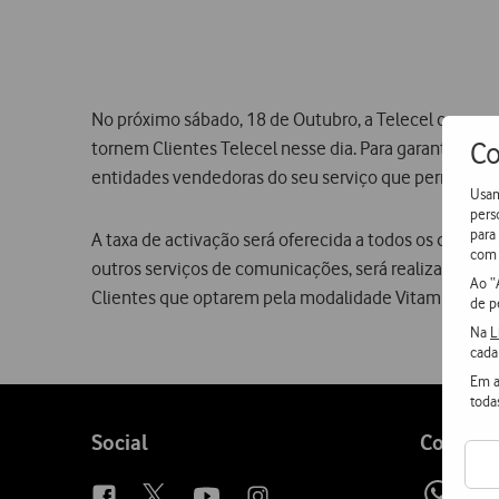
No próximo sábado, 18 de Outubro, a Telecel comemor
Co
tornem Clientes Telecel nesse dia. Para garantir que 
entidades vendedoras do seu serviço que permaneça
Usam
pers
para
A taxa de activação será oferecida a todos os que ac
com 
outros serviços de comunicações, será realizada medi
Ao “
Clientes que optarem pela modalidade Vitamina.
de p
Na
L
cada
Em a
toda
Follow
Social
Contact
us
Wh