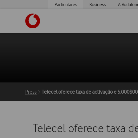
Particulares
Business
A Vodafon
https://www.vodafone.pt
Breadcrumbs
Press
Telecel oferece taxa de activação e 5.000$00
Telecel oferece taxa 