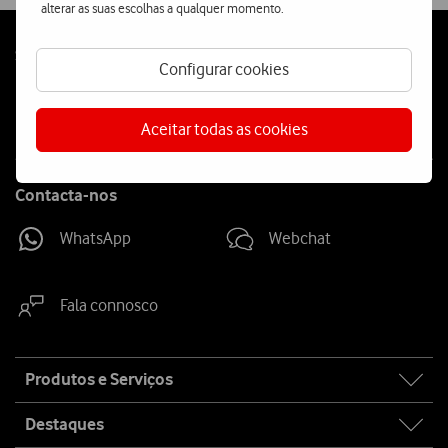
alterar as suas escolhas a qualquer momento.
Follow
Social
Configurar cookies
us
Aceitar todas as cookies
Contacta-nos
WhatsApp
Webchat
Fala connosco
Site
Produtos e Serviços
map
Destaques