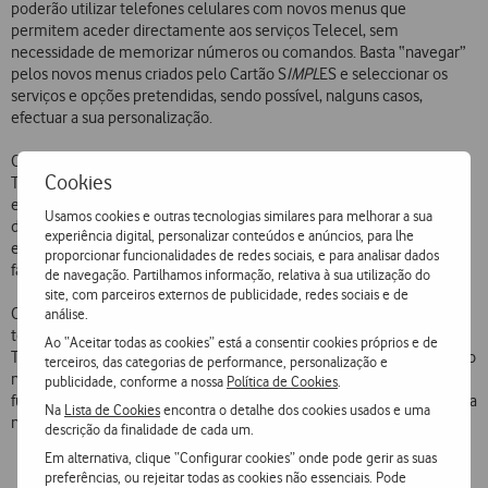
poderão utilizar telefones celulares com novos menus que
permitem aceder directamente aos serviços Telecel, sem
necessidade de memorizar números ou comandos. Basta “navegar”
pelos novos menus criados pelo Cartão S
IMPL
ES e seleccionar os
serviços e opções pretendidas, sendo possível, nalguns casos,
efectuar a sua personalização.
O novo Cartão S
IMPL
ES programa no visor do telefone, um menu
Cookies
Telecel constituído pelos serviços que o Cliente mais utiliza (Por
exemplo: Serviço Despertar, Telemultibanco, Reuters, E-Mail, Envio
Usamos cookies e outras tecnologias similares para melhorar a sua
de Fax e de Mensagens Curtas com lista de distribuição, Lista Telecel,
experiência digital, personalizar conteúdos e anúncios, para lhe
etc.), permitindo um fácil manuseamento e utilização dessas
proporcionar funcionalidades de redes sociais, e para analisar dados
facilidades.
de navegação. Partilhamos informação, relativa à sua utilização do
site, com parceiros externos de publicidade, redes sociais e de
O uso de todas as capacidades do Cartão S
IMPL
ES depende do
análise.
telefone celular suportar a funcionalidade SIM Toolkit. Assim, a
Ao “Aceitar todas as cookies” está a consentir cookies próprios e de
Telecel optou por comercializar o Cartão S
IMPL
ES juntamente com o
terceiros, das categorias de performance, personalização e
novo telefone Sagem 730 STK, que permite a sua utilização. Num
publicidade, conforme a nossa
Política de Cookies
.
futuro próximo, a funcionalidade SIM Toolkit passará a ser incorporada
Na
Lista de Cookies
encontra o detalhe dos cookies usados e uma
nas novas gerações de telefones celulares dos maiores fabricantes.
descrição da finalidade de cada um.
Em alternativa, clique “Configurar cookies” onde pode gerir as suas
preferências, ou rejeitar todas as cookies não essenciais. Pode