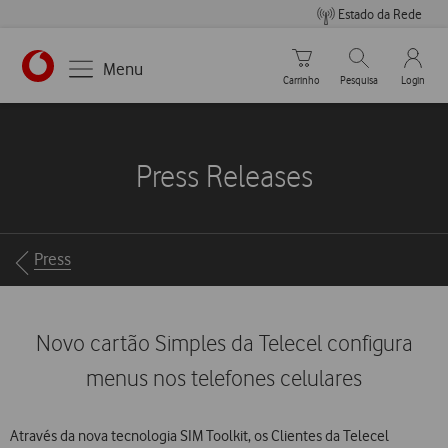
Estado da Rede
Carrinho de compras
Pesquisar
My Vo
Menu
Carrinho
Pesquisa
Login
https://www.vodafone.pt
Press Releases
Breadcrumbs
Press
Novo cartão Simples da Telecel configura
menus nos telefones celulares
Através da nova tecnologia SIM Toolkit, os Clientes da Telecel