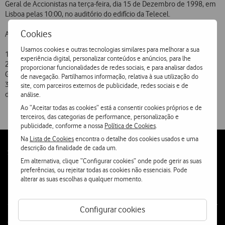
Geral de Accionistas na terça-feira, dia 15 de Dezembro de 1998, em
Lisboa pelas 10:00, no auditório do edifício da Telecel.
Cookies
A agenda constará do seguinte:
Usamos cookies e outras tecnologias similares para melhorar a sua
1.Eleição de um novo membro para o Conselho Geral;
experiência digital, personalizar conteúdos e anúncios, para lhe
2.Eleição dos membros do Conselho Geral e presidência da Reunião
proporcionar funcionalidades de redes sociais, e para analisar dados
Geral de Accionistas para o triénio 1999  2001;
de navegação. Partilhamos informação, relativa à sua utilização do
3.Determinação da remuneração dos membros do Conselho Geral e
site, com parceiros externos de publicidade, redes sociais e de
da presidência da Reunião Geral de Accionistas.
análise.
Ao “Aceitar todas as cookies” está a consentir cookies próprios e de
terceiros, das categorias de performance, personalização e
publicidade, conforme a nossa
Política de Cookies
.
Na
Lista de Cookies
encontra o detalhe dos cookies usados e uma
descrição da finalidade de cada um.
Follow
Social
Em alternativa, clique “Configurar cookies” onde pode gerir as suas
us
preferências, ou rejeitar todas as cookies não essenciais. Pode
alterar as suas escolhas a qualquer momento.
Configurar cookies
Contacta-nos