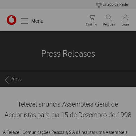
Estado da Rede
Carrinho de compras
Pesquisar
My Vo
Menu
Carrinho
Pesquisa
Login
https://www.vodafone.pt
Press Releases
Breadcrumbs
Press
Telecel anuncia Assembleia Geral de
Accionistas para dia 15 de Dezembro de 1998
A Telecel  Comunicações Pessoais, S.A irá realizar uma Assembleia