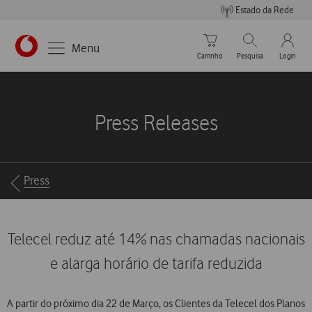
Estado da Rede
Carrinho de compras
Pesquisar
My Vo
Menu
Carrinho
Pesquisa
Login
https://www.vodafone.pt
Press Releases
Breadcrumbs
Press
Telecel reduz até 14% nas chamadas nacionais
e alarga horário de tarifa reduzida
A partir do próximo dia 22 de Março, os Clientes da Telecel dos Planos