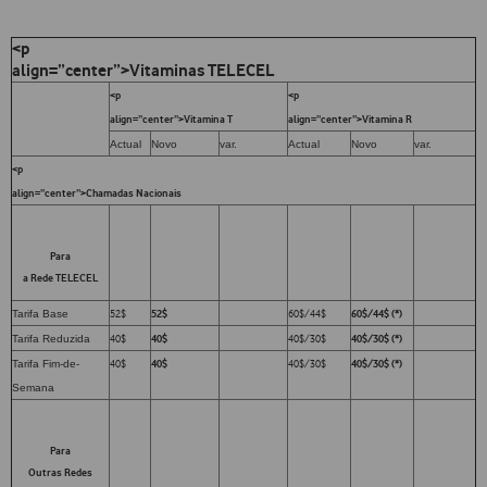
<p
align=”center”>Vitaminas TELECEL
<p
<p
align=”center”>Vitamina T
align=”center”>Vitamina R
Actual
Novo
var.
Actual
Novo
var.
<p
align=”center”>Chamadas Nacionais
Para
a Rede TELECEL
Tarifa Base
52$
52$
60$/44$
60$/44$ (*)
Tarifa Reduzida
40$
40$
40$/30$
40$/30$ (*)
Tarifa Fim-de-
40$
40$
40$/30$
40$/30$ (*)
Semana
Para
Outras Redes