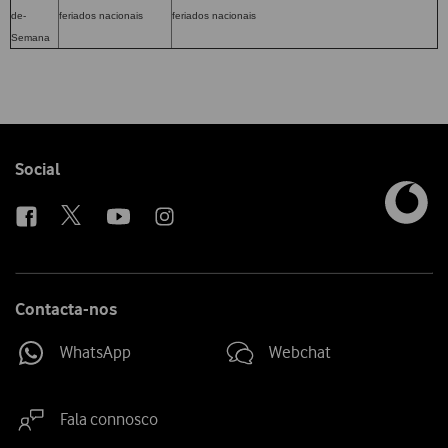
de-
feriados nacionais
feriados nacionais
Semana
Follow
Social
us
Contacta-nos
WhatsApp
Webchat
Fala connosco