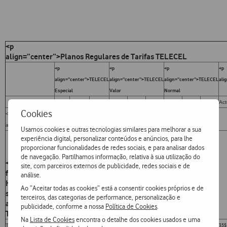
<p
align=”center”>Planos Regulares de Tarifas TELECEL
<p
<p
<p
<p
align=”center”>TELECEL
align=”center”>TELECEL
align=”center”>TELECEL
ali
Especial
Valor
Normal
Actual
Novo
var.
Actual
Novo
var.
Actual
Novo
var.
Act
Cookies
<p
Chamadas Nacionais
align=”center”>
Usamos cookies e outras tecnologias similares para melhorar a sua
experiência digital, personalizar conteúdos e anúncios, para lhe
proporcionar funcionalidades de redes sociais, e para analisar dados
de navegação. Partilhamos informação, relativa à sua utilização do
<font
site, com parceiros externos de publicidade, redes sociais e de
face=”Arial,
análise.
Helvetica”
Ao “Aceitar todas as cookies” está a consentir cookies próprios e de
size=”2″>Para
terceiros, das categorias de performance, personalização e
a Rede
publicidade, conforme a nossa
Política de Cookies
.
TELECEL
Na
Lista de Cookies
encontra o detalhe dos cookies usados e uma
Tarifa Base
35$
30$
-14,3%
35$
30$
-14,3%
35$
30$
-14,3$
35$