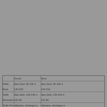
Actual
Novo
Tarifa
dias úteis: 8h-13h e
dias úteis: 8h-13h e
Base
14h-22h
14h-21h
Tarifa
dias úteis: 13h-14h e
dias úteis: 13h-14h e
Reduzida
22h-8h
21h-8h
Tarifa Fim-
sábados, domingos e
sábados, domingos e