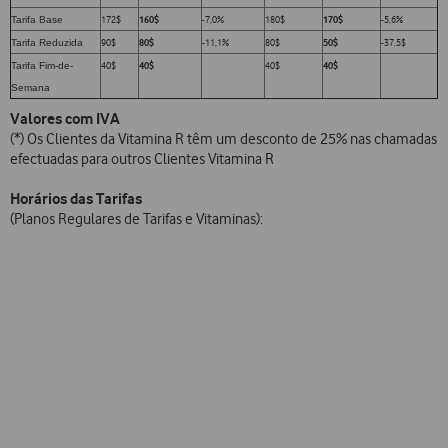
Tarifa Base
172$
160$
-7,0%
180$
170$
-5,6%
Tarifa Reduzida
90$
80$
-11,1%
80$
50$
-37,5$
Tarifa Fim-de-
40$
40$
40$
40$
Semana
Valores com IVA
(*) Os Clientes da Vitamina R têm um desconto de 25% nas chamadas
efectuadas para outros Clientes Vitamina R
Horários das Tarifas
(Planos Regulares de Tarifas e Vitaminas):