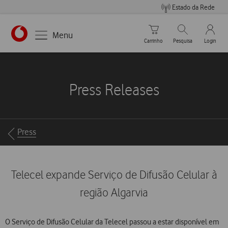
Estado da Rede
Carrinho de compras
Pesquisar
My Vo
Menu
Carrinho
Pesquisa
Login
https://www.vodafone.pt
Press Releases
Breadcrumbs
Press
Telecel expande Serviço de Difusão Celular à
região Algarvia
O Serviço de Difusão Celular da Telecel passou a estar disponível em