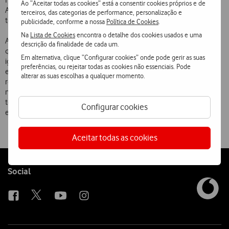
Porto (parte), Santarém e Viseu (parte), além do Algarve e a Região
Ao “Aceitar todas as cookies” está a consentir cookies próprios e de
Autónoma da Madeira. Brevemente será alargado ao restante
terceiros, das categorias de performance, personalização e
território nacional, com cobertura Telecel.
publicidade, conforme a nossa
Política de Cookies
.
Na
Lista de Cookies
encontra o detalhe dos cookies usados e uma
A Telecel é o único operador nacional a disponibilizar este serviço,
descrição da finalidade de cada um.
que é totalmente gratuito para todos os seus Clientes. Pode
Em alternativa, clique “Configurar cookies” onde pode gerir as suas
igualmente ser utilizado pelos visitantes estrangeiros que se
preferências, ou rejeitar todas as cookies não essenciais. Pode
encontrem em «roaming» no nosso país, desde que estejam
alterar as suas escolhas a qualquer momento.
registados na rede Telecel. Para aceder ao serviço, é apenas
necessário dispor de um equipamento que suporte difusão celular,
ter o serviço activado no telefone, ter seleccionado o canal correcto,
Configurar cookies
estar na área de difusão e ter o telefone ligado.
Aceitar todas as cookies
Follow
Social
us