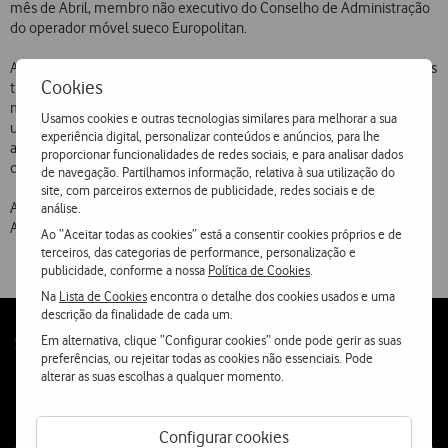
mês de Abril, membro não executivo do Conselho de Administração
do operador móvel sueco Europolitan.
A Europolitan iniciou o seu serviço comercial em 1992, sendo um dos
Cookies
três operadores de um país onde se regista uma das maiores taxas
mundiais de penetração do serviço celular, representando 46% de
Usamos cookies e outras tecnologias similares para melhorar a sua
uma população de 8,9 milhões de habitantes. Os principais
experiência digital, personalizar conteúdos e anúncios, para lhe
accionistas da Europolitan são a AirTouch, com 51,1%, e a Vodafone,
proporcionar funcionalidades de redes sociais, e para analisar dados
com 20%, estando o restante capital disperso em bolsa.
de navegação. Partilhamos informação, relativa à sua utilização do
site, com parceiros externos de publicidade, redes sociais e de
António Carrapatoso já era, desde 1997, membro não executivo da
análise.
Administração do operador móvel espanhol AirTel.
Ao “Aceitar todas as cookies” está a consentir cookies próprios e de
terceiros, das categorias de performance, personalização e
publicidade, conforme a nossa
Política de Cookies
.
Na
Lista de Cookies
encontra o detalhe dos cookies usados e uma
descrição da finalidade de cada um.
Em alternativa, clique “Configurar cookies” onde pode gerir as suas
Follow
Social
preferências, ou rejeitar todas as cookies não essenciais. Pode
us
alterar as suas escolhas a qualquer momento.
Configurar cookies