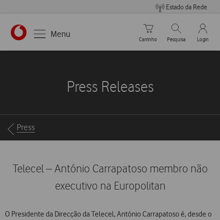
Estado da Rede
Carrinho de compras
Pesquisar
My Vo
Menu
Carrinho
Pesquisa
Login
https://www.vodafone.pt
Press Releases
Breadcrumbs
Press
Telecel – António Carrapatoso membro não
executivo na Europolitan
O Presidente da Direcção da Telecel, António Carrapatoso é, desde o