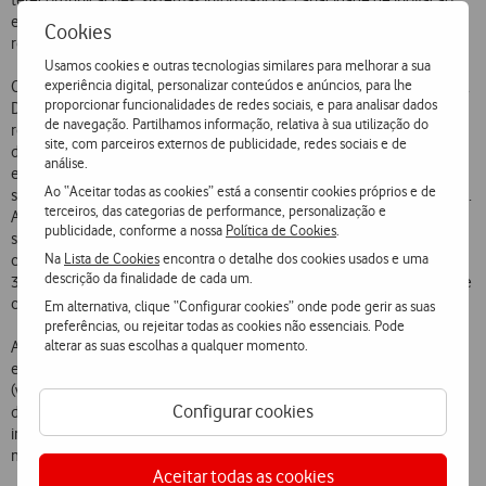
telecomunicações, sistemas informáticos, capacidade de inovação
em marketing e serviços, Serviço de Apoio ao Cliente e uma vasta
Cookies
rede de distribuição, presente em todo o país.
Usamos cookies e outras tecnologias similares para melhorar a sua
experiência digital, personalizar conteúdos e anúncios, para lhe
O investimento no projecto situa-se acima dos 20 milhões de contos.
proporcionar funcionalidades de redes sociais, e para analisar dados
De notar que este montante não inclui investimentos avultados, já
de navegação. Partilhamos informação, relativa à sua utilização do
realizados pela Telecel, em capacidade de comutação ou sistemas
site, com parceiros externos de publicidade, redes sociais e de
de facturação que serão utilizados neste projecto. Os investimentos
análise.
em instalações para as estações de base são também
Ao “Aceitar todas as cookies” está a consentir cookies próprios e de
substancialmente reduzidos, devido às sinergias com o negócio GSM.
terceiros, das categorias de performance, personalização e
A Telecel vai usar na máxima extensão possível as instalações das
publicidade, conforme a nossa
Política de Cookies
.
suas mais de 1000 antenas-base do sistema GSM, bem como a
Na
Lista de Cookies
encontra o detalhe dos cookies usados e uma
capacidade de transmissão instalada que se caracteriza por mais de
descrição da finalidade de cada um.
3000 circuitos alugados à PT e por uma rede de feixes hertzianos que
cobre actualmente todo o Algarve.
Em alternativa, clique “Configurar cookies” onde pode gerir as suas
preferências, ou rejeitar todas as cookies não essenciais. Pode
alterar as suas escolhas a qualquer momento.
A Telecel irá propor aos seus Clientes do Acesso Fixo Via Rádio uma
estrutura de tarifas que lhes permita tanto o acesso serviço a serviço
(voz, dados e linhas dedicadas) como a aquisição de pacotes globais
Configurar cookies
de telecomunicações. Irá oferecer sistemas de controlo de custos
inovadores que permitirão ao Cliente racionalizar o seu orçamento
mensal de telecomunicações.
Aceitar todas as cookies