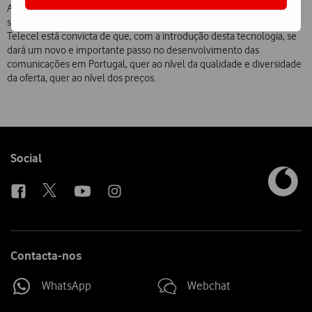
A utilização do “FWA” vem permitir uma oferta mais alargada de
serviços, alguns dos quais serão pela primeira vez apresentados. A
Telecel está convicta de que, com a introdução desta tecnologia, se
dará um novo e importante passo no desenvolvimento das
comunicações em Portugal, quer ao nível da qualidade e diversidade
da oferta, quer ao nível dos preços.
Follow
Social
us
Contacta-nos
WhatsApp
Webchat