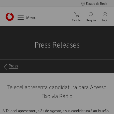
Estado da Rede
Carrinho de compras
Pesquisar
My Vo
Menu
Carrinho
Pesquisa
Login
https://www.vodafone.pt
Press Releases
Breadcrumbs
Press
Telecel apresenta candidatura para Acesso
Fixo via Rádio
A Telecel apresentou, a 23 de Agosto, a sua candidatura à atribuição