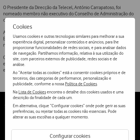
O Presidente da Direcção da Telecel, António Carrapatoso, foi
nomeado membro não executivo do Conselho de Administração do
operador móvel grego Panafon.
Cookies
António Carrapatoso é, desde 30 de Maio, membro do Conselho
Usamos cookies e outras tecnologias similares para melhorar a sua
Europeu da Vodafone, a maior empresa de comunicações móveis a
experiência digital, personalizar conteúdos e anúncios, para lhe
nível mundial e principal accionista da Telecel.
proporcionar funcionalidades de redes sociais, e para analisar dados
de navegação. Partilhamos informação, relativa à sua utilização do
O Presidente da Telecel é também, desde 1997, membro não
site, com parceiros externos de publicidade, redes sociais e de
executivo do Conselho de Administração do operador celular
análise.
espanhol Airtel.
Ao “Aceitar todas as cookies” está a consentir cookies próprios e de
terceiros, das categorias de performance, personalização e
publicidade, conforme a nossa
Política de Cookies
.
Na
Lista de Cookies
encontra o detalhe dos cookies usados e uma
descrição da finalidade de cada um.
Follow
Social
Em alternativa, clique “Configurar cookies” onde pode gerir as suas
preferências, ou rejeitar todas as cookies não essenciais. Pode
us
alterar as suas escolhas a qualquer momento.
Configurar cookies