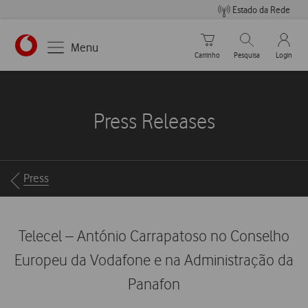
Estado da Rede
Carrinho de compras
Pesquisar
My Vo
Menu
Carrinho
Pesquisa
Login
https://www.vodafone.pt
Press Releases
Breadcrumbs
Press
Telecel – António Carrapatoso no Conselho
Europeu da Vodafone e na Administração da
Panafon