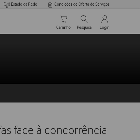
Estado da Rede
Condições de Oferta de Serviços
Carrinho de compras
Pesquisar
My Vodafone Men
Carrinho
Pesquisa
Login
fas face à concorrência