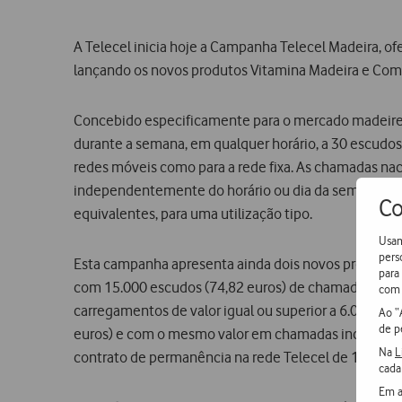
A Telecel inicia hoje a Campanha Telecel Madeira, o
lançando os novos produtos Vitamina Madeira e Com
Concebido especificamente para o mercado madeirense
durante a semana, em qualquer horário, a 30 escudos
redes móveis como para a rede fixa. As chamadas nac
independentemente do horário ou dia da semana. Est
Co
equivalentes, para uma utilização tipo.
Usam
pers
Esta campanha apresenta ainda dois novos produtos 
para
com 15.000 escudos (74,82 euros) de chamadas, 3.000
com 
carregamentos de valor igual ou superior a 6.000 (2
Ao “
de p
euros) e com o mesmo valor em chamadas incluídas.
Na
L
contrato de permanência na rede Telecel de 18 mese
cada
Em a