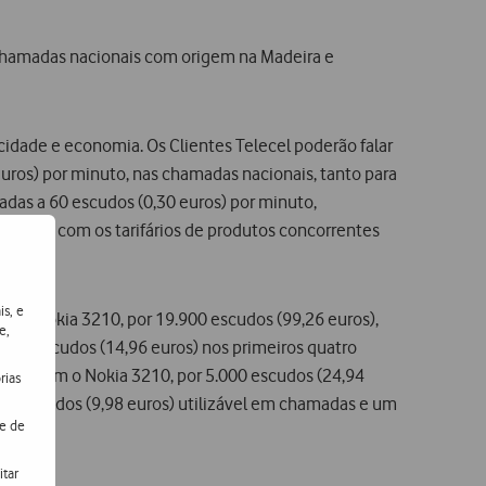
s chamadas nacionais com origem na Madeira e
cidade e economia. Os Clientes Telecel poderão falar
uros) por minuto, nas chamadas nacionais, tanto para
adas a 60 escudos (0,30 euros) por minuto,
amente com os tarifários de produtos concorrentes
is, e
m o Nokia 3210, por 19.900 escudos (99,26 euros),
e,
.000 escudos (14,96 euros) nos primeiros quatro
ambém com o Nokia 3210, por 5.000 escudos (24,94
rias
0 escudos (9,98 euros) utilizável em chamadas e um
de de
itar