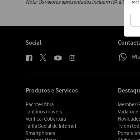
Nota: Os valores apresentados incluem IVA à taxa lega
toda
Follow
Social
Contact
us
Wh
Site
map
Produtos e Serviços
Destaqu
Pacotes fibra
Member G
Tarifários móveis
Vodafone 
Verificar Cobertura
Novidade
Tarifa Social de Internet
Tv em tod
Smartphones
Portabili