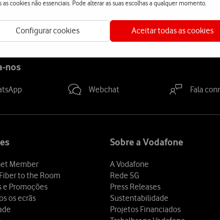
l em vigor.
s as cookies não essenciais. Pode alterar as suas escolhas a qualquer momento.
Configurar cookies
Aceitar todas as cookies
a-nos
atsApp
Webchat
Fala con
es
Sobre a Vodafone
et Member
A Vodafone
Fiber to the Room
Rede 5G
s e Promoções
Press Releases
os os ecrãs
Sustentabilidade
dade
Projetos Financiados