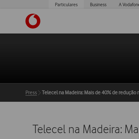
Particulares
Business
A Vodafon
https://www.vodafone.pt
Breadcrumbs
Press
Telecel na Madeira: Mais de 40% de redução n
Telecel na Madeira: Ma