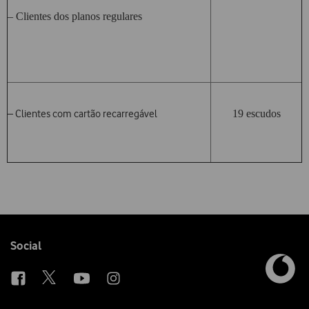
– Clientes dos planos regulares
– Clientes com cartão recarregável
19 escudos
Follow
Social
us