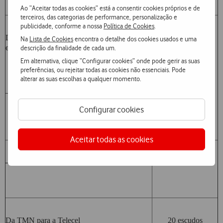
(IVA incluído)
Ao “Aceitar todas as cookies” está a consentir cookies próprios e de
terceiros, das categorias de performance, personalização e
publicidade, conforme a nossa
Política de Cookies
.
Da Telecel para a TMN
20 escudos
Na
Lista de Cookies
encontra o detalhe dos cookies usados e uma
e Optimus:
descrição da finalidade de cada um.
Em alternativa, clique “Configurar cookies” onde pode gerir as suas
preferências, ou rejeitar todas as cookies não essenciais. Pode
alterar as suas escolhas a qualquer momento.
– Clientes dos planos regulares
Configurar cookies
Aceitar todas as cookies
– Clientes Vitamina
20 escudos
Da TMN para a Telecel
20 escudos