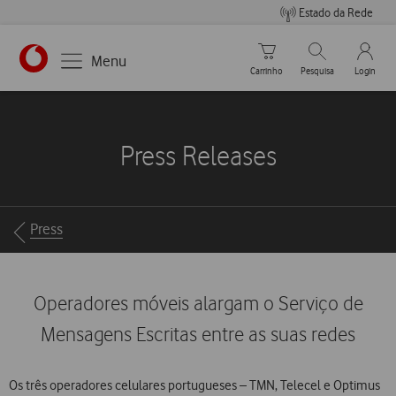
Estado da Rede
Carrinho de compras
Pesquisar
My Vo
Menu
Carrinho
Pesquisa
Login
https://www.vodafone.pt
Press Releases
Breadcrumbs
Press
Operadores móveis alargam o Serviço de
Mensagens Escritas entre as suas redes
Os três operadores celulares portugueses – TMN, Telecel e Optimus