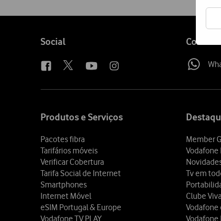
Follow
Social
Contact
us
Wh
Site
map
Produtos e Serviços
Destaqu
Pacotes fibra
Member G
Tarifários móveis
Vodafone 
Verificar Cobertura
Novidade
Tarifa Social de Internet
Tv em tod
Smartphones
Portabili
Internet Móvel
Clube Viv
eSIM Portugal & Europe
Vodafone
Vodafone TV PLAY
Vodafone