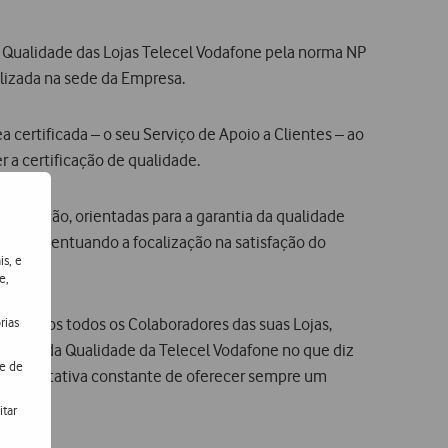
 Qualidade das Lojas Telecel Vodafone pela norma NP
alizada na sede da Empresa.
certificada – o seu Serviço de Apoio a Clientes – ao
r a certificação de qualidade.
anização, orientadas para a garantia da qualidade
resa, acentuando a focalização na satisfação do
is, e
e,
rias
nvolvidos todos os Colaboradores das suas Lojas,
lítica da Qualidade da Telecel Vodafone no que diz
de de
o na tentativa constante de oferecer sempre um
itar