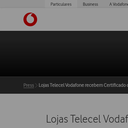
Particulares
Business
A Vodafon
https://www.vodafone.pt
Breadcrumbs
Press
Lojas Telecel Vodafone recebem Certificado 
Lojas Telecel Vod