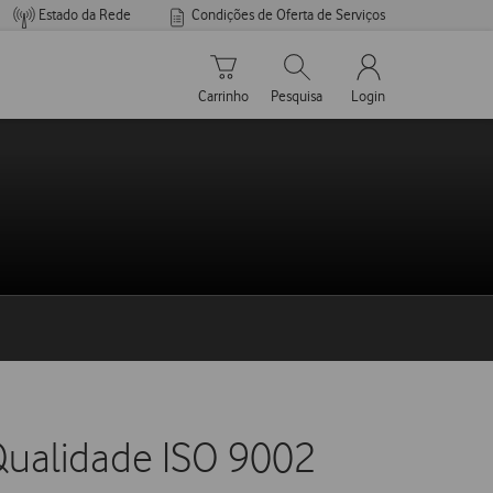
Estado da Rede
Condições de Oferta de Serviços
Carrinho de compras
Pesquisar
My Vodafone Men
Carrinho
Pesquisa
Login
Qualidade ISO 9002