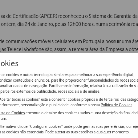
esa de Certificação (APCER) reconheceu o Sistema de Garantia da
 ontem, dia 24 de Janeiro, pelas 12h00 horas, numa cerimónia re
de comunicações móveis celulares em Portugal a possuir uma área 
jas Telecel Vodafone são, assim, a terceira área da Empresa a obte
okies
que suporta o estabelecimento de metodologias de gestão da org
 normas de qualidade obrigam a uma eficiente organização da Emp
os cookies e outras tecnologias similares para melhorar a sua experiência digital,
onalizar conteúdos e anúncios, para lhe proporcionar funcionalidades de redes socia
avaliação e de melhoria contínua.
 analisar dados de navegação. Partilhamos informação, relativa à sua utilização do sit
parceiros externos de publicidade, redes sociais e de análise.
Aceitar todas as cookies” está a consentir cookies próprios e de terceiros, das catego
la APCER representa o culminar de um esforço em que estiveram e
erformance, personalização e publicidade, conforme a nossa
Política de Cookies
.
em toda a sua estrutura. O Certificado é o reconhecimento da Po
ista de Cookies
encontra o detalhe dos cookies usados e uma descrição da finalida
fundamental da sua postura no mercado, traduzindo mais um pass
 um.
lternativa, clique “Configurar cookies” onde pode gerir as suas preferências, ou reje
s as cookies não essenciais. Pode alterar as suas escolhas a qualquer momento.