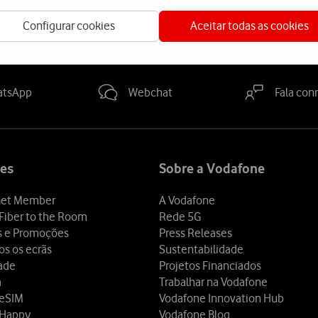
Configurar cookies
Aceitar todas as cookies
a-nos
atsApp
Webchat
Fala con
es
Sobre a Vodafone
et Member
A Vodafone
Fiber to the Room
Rede 5G
s e Promoções
Press Releases
os os ecrãs
Sustentabilidade
dade
Projetos Financiados
a
Trabalhar na Vodafone
 eSIM
Vodafone Innovation Hub
 Happy
Vodafone Blog