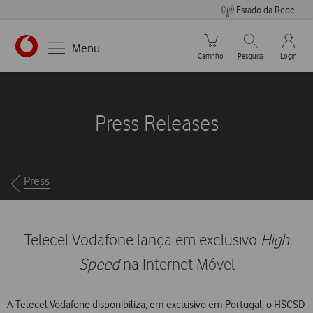
Estado da Rede
Carrinho de compras
Pesquisar
My Vo
Menu
Carrinho
Pesquisa
Login
https://www.vodafone.pt
Press Releases
Breadcrumbs
Press
Telecel Vodafone lança em exclusivo
High
Speed
na Internet Móvel
A Telecel Vodafone disponibiliza, em exclusivo em Portugal, o HSCSD