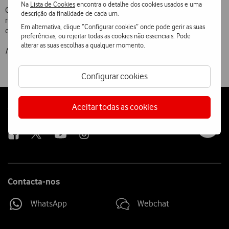
Na
Lista de Cookies
encontra o detalhe dos cookies usados e uma
O HSCSD é uma solução para comunicação de dados exclusiva da
descrição da finalidade de cada um.
rede Telecel Vodafone, tornando a sua oferta nesta área mais
Em alternativa, clique “Configurar cookies” onde pode gerir as suas
completa e flexível.
preferências, ou rejeitar todas as cookies não essenciais. Pode
alterar as suas escolhas a qualquer momento.
Nota: Aos preços apresentados acresce IVA à taxa legal em vigor.
Configurar cookies
Aceitar todas as cookies
Follow
Social
us
Contacta-nos
WhatsApp
Webchat