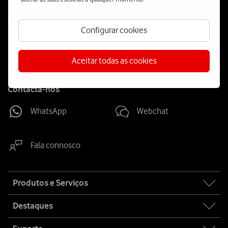
Follow
Social
us
Configurar cookies
Aceitar todas as cookies
Contacta-nos
WhatsApp
Webchat
Fala connosco
Site
Produtos e Serviços
map
Destaques