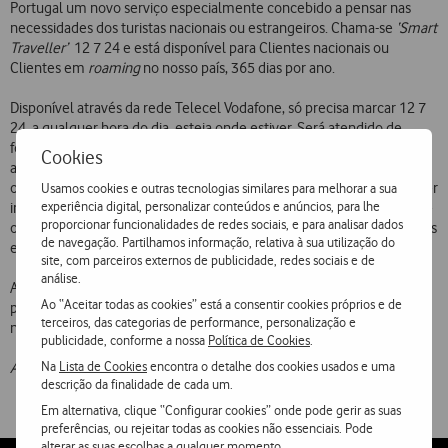
Portugal um novo serviço especialmente concebido a pensar nas
necessidades dos turistas nacionais ou estrangeiros. Chama-se
‘Smart
Traveller’
 12 7 24 e está disponível para Clientes nacionais ou
Clientes em
roaming
no nosso país, 365 dias por ano.
Disponível através da rede Telecel Vodafone, só precisa marcar 12 7
24, a qualquer hora do dia, esteja onde estiver. Será atendido de
forma personalizada, em português, inglês, francês, espanhol ou
Cookies
alemão, podendo fazer reservas em restaurantes, hotéis,
rent-a-car
ou cinemas; fazer
check-in
de vôos; descobrir roteiros turísticos; obter
Usamos cookies e outras tecnologias similares para melhorar a sua
experiência digital, personalizar conteúdos e anúncios, para lhe
informações sobre museus, concertos, espectáculos de teatro, entre
proporcionar funcionalidades de redes sociais, e para analisar dados
outros. Para além disso, poderá obter informações sobre o estado das
de navegação. Partilhamos informação, relativa à sua utilização do
estradas, itinerários e farmácias de serviço.
site, com parceiros externos de publicidade, redes sociais e de
análise.
A tarifa em vigor deste serviço é a aplicável às chamadas realizadas
Ao “Aceitar todas as cookies” está a consentir cookies próprios e de
para a rede Telecel Vodafone, acrescida de 150 escudos (0,75 euros)
terceiros, das categorias de performance, personalização e
no minuto inicial.
publicidade, conforme a nossa
Política de Cookies
.
Na
Lista de Cookies
encontra o detalhe dos cookies usados e uma
Aos valores apresentados acresce o IVA à taxa legal em vigor
.
descrição da finalidade de cada um.
Em alternativa, clique “Configurar cookies” onde pode gerir as suas
preferências, ou rejeitar todas as cookies não essenciais. Pode
alterar as suas escolhas a qualquer momento.