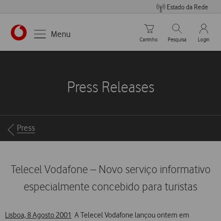
Estado da Rede
Carrinho de compras
Pesquisar
My Vo
Menu
Carrinho
Pesquisa
Login
https://www.vodafone.pt
Press Releases
Breadcrumbs
Press
Telecel Vodafone – Novo serviço informativo
especialmente concebido para turistas
Lisboa, 8 Agosto 2001
 A Telecel Vodafone lançou ontem em