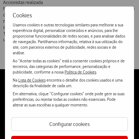
Accionistas realizada
hoje, na sede social da Empresa, foi aprovada a proposta de aplicação
Cookies
dos resultados líquidos obtidos em 2001, no valor de 104,831
milhões
Usamos cookies e outras tecnologias similares para melhorar a sua
de euros, que inclui a distribuição de dividendos de cerca de
experiência digital, personalizar conteúdos e anúncios, para lhe
14% destes resultados, no valor de 0,07 euros por acção, perfazendo
proporcionar funcionalidades de redes sociais, e para analisar dados
um total de 15,017 milhões de euros.
de navegação. Partilhamos informação, relativa à sua utilização do
site, com parceiros externos de publicidade, redes sociais e de
análise.
Ao “Aceitar todas as cookies” está a consentir cookies próprios e de
terceiros, das categorias de performance, personalização e
publicidade, conforme a nossa
Política de Cookies
.
Na
Lista de Cookies
encontra o detalhe dos cookies usados e uma
Follow
Social
descrição da finalidade de cada um.
us
Em alternativa, clique “Configurar cookies” onde pode gerir as suas
preferências, ou rejeitar todas as cookies não essenciais. Pode
alterar as suas escolhas a qualquer momento.
Configurar cookies
Contacta-nos