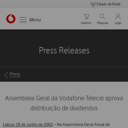
Estado da Rede
Carrinho de compras
Pesquisar
My Vo
Menu
Carrinho
Pesquisa
Login
https://www.vodafone.pt
Press Releases
Breadcrumbs
Press
Assembleia Geral da Vodafone Telecel aprova
distribuição de dividendos
Lisboa, 28 de Junho de 2002
– Na Assembleia Geral Anual de