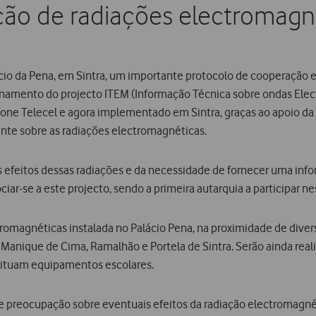
ão de radiações electromagn
alácio da Pena, em Sintra, um importante protocolo de cooperaçã
onamento do projecto ITEM (Informação Técnica sobre ondas Ele
ne Telecel e agora implementado em Sintra, graças ao apoio da 
ante sobre as radiações electromagnéticas.
feitos dessas radiações e da necessidade de fornecer uma infor
ar-se a este projecto, sendo a primeira autarquia a participar nes
omagnéticas instalada no Palácio Pena, na proximidade de diver
nique de Cima, Ramalhão e Portela de Sintra. Serão ainda reali
situam equipamentos escolares.
e preocupação sobre eventuais efeitos da radiação electromagné