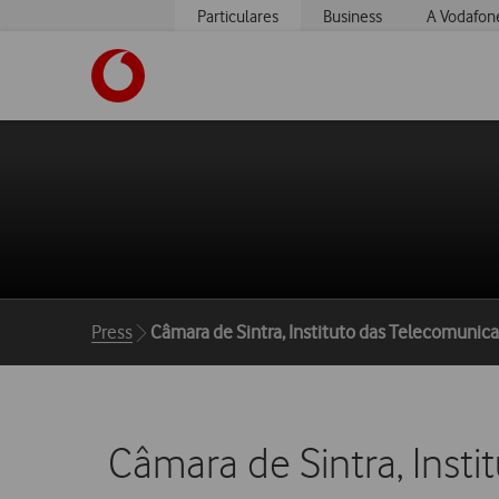
Particulares
Business
A Vodafon
https://www.vodafone.pt
Breadcrumbs
Press
Câmara de Sintra, Instituto das Telecomuni
Câmara de Sintra, Ins