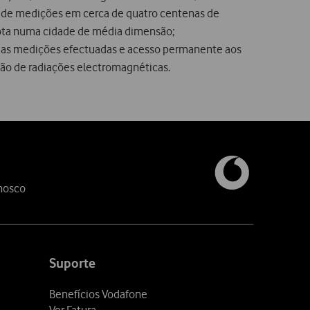
o de medições em cerca de quatro centenas de
mota numa cidade de média dimensão;
s das medições efectuadas e acesso permanente aos
são de radiações electromagnéticas.
nosco
Suporte
Benefícios Vodafone
Ver Fatura