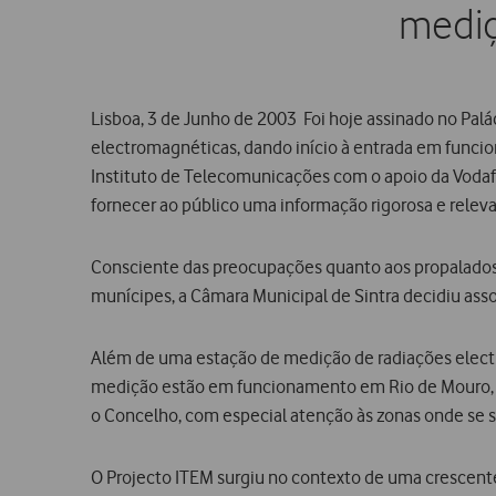
mediç
Lisboa, 3 de Junho de 2003  Foi hoje assinado no P
electromagnéticas, dando início à entrada em funci
Instituto de Telecomunicações com o apoio da Vodafo
fornecer ao público uma informação rigorosa e relev
Consciente das preocupações quanto aos propalados e
munícipes, a Câmara Municipal de Sintra decidiu associ
Além de uma estação de medição de radiações electr
medição estão em funcionamento em Rio de Mouro, Ma
o Concelho, com especial atenção às zonas onde se 
O Projecto ITEM surgiu no contexto de uma crescent