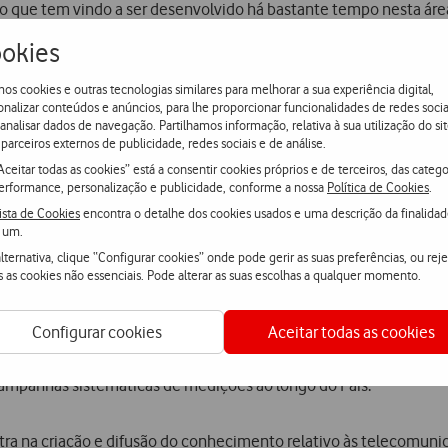
o que tem vindo a ser desenvolvido há bastante tempo nesta áre
com a colaboração da Vodafone, no quadro das políticas de apoio a
okies
da Organização Mundial de Saúde.
os cookies e outras tecnologias similares para melhorar a sua experiência digital,
onalizar conteúdos e anúncios, para lhe proporcionar funcionalidades de redes socia
e das suas estações com os níveis de exposição recomendados e
 analisar dados de navegação. Partilhamos informação, relativa à sua utilização do sit
ental que seja divulgada informação científica e de qualidade so
parceiros externos de publicidade, redes sociais e de análise.
Aceitar todas as cookies” está a consentir cookies próprios e de terceiros, das catego
erformance, personalização e publicidade, conforme a nossa
Política de Cookies
.
ista de Cookies
encontra o detalhe dos cookies usados e uma descrição da finalida
a dos níveis de radiação electromagnética em diversos locais públ
 um.
www.lx.it.pt/item, diversa informação de divulgação sobre a expo
lternativa, clique “Configurar cookies” onde pode gerir as suas preferências, ou reje
agem acessível ao público em geral.
s as cookies não essenciais. Pode alterar as suas escolhas a qualquer momento.
Configurar cookies
Aceitar todas as cookies
s efeitos, é necessário quantificar os níveis de radiação electr
onais. Esta informação não está disponível em Portugal de forma
campanhas sistemáticas de medições ao longo do País.
ra na criação e difusão do conhecimento relativo às telecomunic