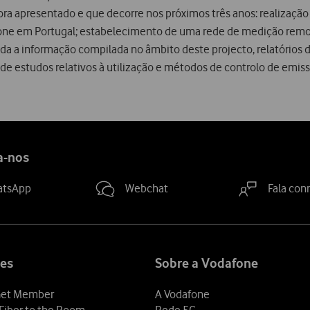
ra apresentado e que decorre nos próximos três anos: realizaçã
dafone em Portugal; estabelecimento de uma rede de medição re
toda a informação compilada no âmbito deste projecto, relatório
de estudos relativos à utilização e métodos de controlo de emis
a-nos
atsApp
Webchat
Fala con
es
Sobre a Vodafone
et Member
A Vodafone
Fiber to the Room
Rede 5G