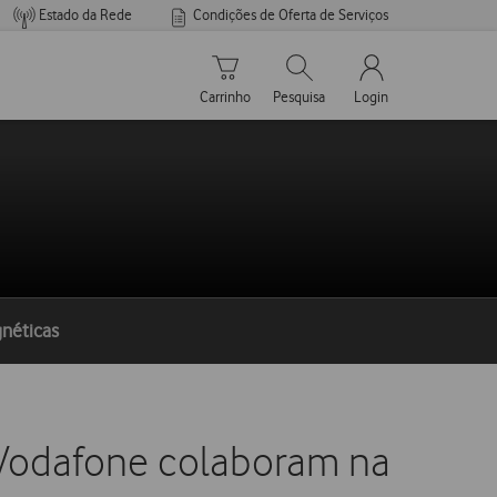
Estado da Rede
Condições de Oferta de Serviços
Carrinho de compras
Pesquisar
My Vodafone Men
Carrinho
Pesquisa
Login
gnéticas
 Vodafone colaboram na