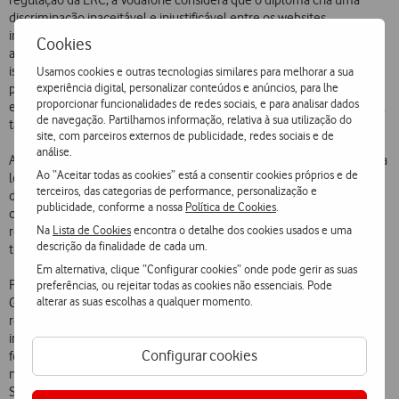
regulação da ERC, a Vodafone considera que o diploma cria uma
discriminação inaceitável e injustificável entre os websites
informativos acedidos através de tecnologia móvel e os acedidos
Cookies
através de tecnologia fixa. E interroga-se sobre a justificação da
isenção dos Internet Service Providers (ISPs), no que se refere ao
Usamos cookies e outras tecnologias similares para melhorar a sua
experiência digital, personalizar conteúdos e anúncios, para lhe
pagamento da taxa de regulação e supervisão, quando estas
proporcionar funcionalidades de redes sociais, e para analisar dados
entidades se encontram expressamente sujeitas à regulação da ERC,
de navegação. Partilhamos informação, relativa à sua utilização do
tal como os Operadores Móveis.
site, com parceiros externos de publicidade, redes sociais e de
análise.
A Vodafone recorda que a Lei 53/2005 de 8 de Novembro (o diploma
Ao “Aceitar todas as cookies” está a consentir cookies próprios e de
legal que aprovou os estatutos da ERC) refere que a competência
terceiros, das categorias de performance, personalização e
desta entidade abrange, sem distinguir, as pessoas singulares ou
publicidade, conforme a nossa
Política de Cookies
.
colectivas que disponibilizem regularmente ao público, através de
Na
Lista de Cookies
encontra o detalhe dos cookies usados e uma
redes de comunicações electrónicas, conteúdos submetidos a
descrição da finalidade de cada um.
tratamento editorial e organizados como um todo coerente.
Em alternativa, clique “Configurar cookies” onde pode gerir as suas
Por outro lado, a Vodafone também não entende a motivação do
preferências, ou rejeitar todas as cookies não essenciais. Pode
alterar as suas escolhas a qualquer momento.
Governo para definir apenas uma sub-categoria de regulação (a de
regulação alta) dentro da categoria das Comunicações Móveis que
integra empresas cuja actividade principal não é, como se sabe, o
Configurar cookies
fornecimento de conteúdos de comunicação social. Acrescenta que
na maioria das restantes categorias da Taxa de Regulação e
Supervisão se procedeu à criação de sub-categorias de regulação