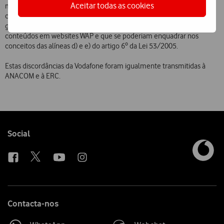
Aceitar todas as cookies
média e baixa e que apenas os Operadores Móveis são referidos na
categoria das comunicações móveis, quando é do conhecimento
geral que existem outras entidades que também disponibilizam
conteúdos em websites WAP e que se poderiam enquadrar nos
conceitos das alíneas d) e e) do artigo 6º da Lei 53/2005.
Estas discordâncias da Vodafone foram igualmente transmitidas à
ANACOM e à ERC.
Follow
Social
us
Contacta-nos