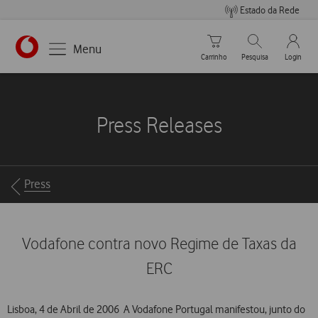
Estado da Rede
Carrinho de compras
Pesquisar
My Vo
Menu
Carrinho
Pesquisa
Login
https://www.vodafone.pt
Press Releases
Breadcrumbs
Press
Vodafone contra novo Regime de Taxas da
ERC
Lisboa, 4 de Abril de 2006  A Vodafone Portugal manifestou, junto do