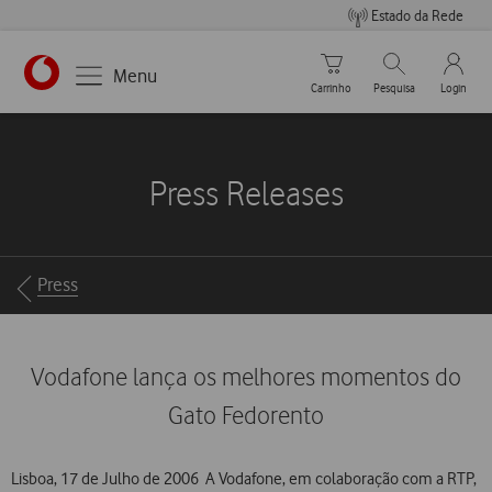
Estado da Rede
Carrinho de compras
Pesquisar
My Vo
Menu
Carrinho
Pesquisa
Login
https://www.vodafone.pt
Press Releases
Breadcrumbs
Press
Vodafone lança os melhores momentos do
Gato Fedorento
Lisboa, 17 de Julho de 2006  A Vodafone, em colaboração com a RTP,