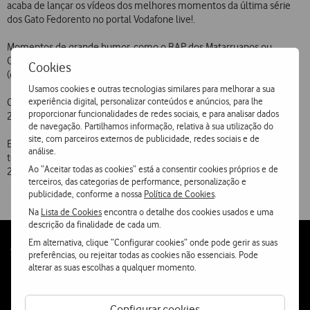
acaba de lançar os vídeos dos melhores momentos da última série
dos Gato Fedorento no portal Vodafone live!.
Momentos de grande humor, como o RAP dos Matarruanos ou
Operação à Gelatina estão disponíveis no canal Rir e no canal Vídeo
Cookies
(opção Fun) e têm um preço por visualização de 2 euros.
Usamos cookies e outras tecnologias similares para melhorar a sua
experiência digital, personalizar conteúdos e anúncios, para lhe
Cada vídeo tem entre 1 e 4 minutos e no total serão disponibilizados
proporcionar funcionalidades de redes sociais, e para analisar dados
20 vídeos com o best of desta última série – Lopes da Silva.
de navegação. Partilhamos informação, relativa à sua utilização do
site, com parceiros externos de publicidade, redes sociais e de
Estes vídeos podem ser visualizados em mais de 50 modelos de
análise.
telemóveis (qualquer telefone 3G/UMTS e todos os terminais
Ao “Aceitar todas as cookies” está a consentir cookies próprios e de
2G/GPRS com funcionalidade de vídeo).
terceiros, das categorias de performance, personalização e
publicidade, conforme a nossa
Política de Cookies
.
Na
Lista de Cookies
encontra o detalhe dos cookies usados e uma
descrição da finalidade de cada um.
Em alternativa, clique “Configurar cookies” onde pode gerir as suas
Follow
Social
preferências, ou rejeitar todas as cookies não essenciais. Pode
us
alterar as suas escolhas a qualquer momento.
Configurar cookies