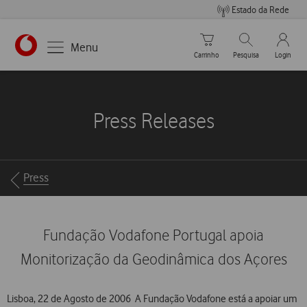
Estado da Rede
Carrinho de compras
Pesquisar
My Vo
Menu
Carrinho
Pesquisa
Login
https://www.vodafone.pt
Press Releases
Breadcrumbs
Press
Fundação Vodafone Portugal apoia
Monitorização da Geodinâmica dos Açores
Lisboa, 22 de Agosto de 2006  A Fundação Vodafone está a apoiar um