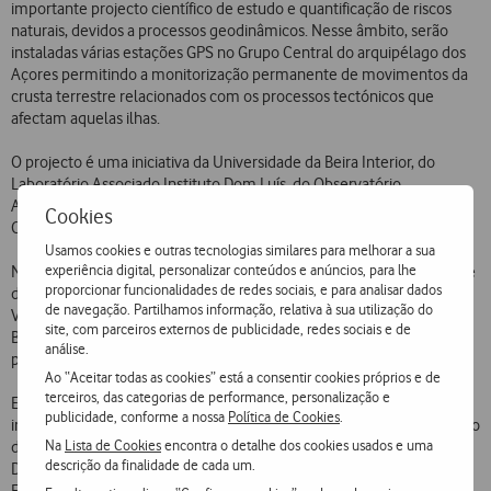
importante projecto científico de estudo e quantificação de riscos
naturais, devidos a processos geodinâmicos. Nesse âmbito, serão
instaladas várias estações GPS no Grupo Central do arquipélago dos
Açores permitindo a monitorização permanente de movimentos da
crusta terrestre relacionados com os processos tectónicos que
afectam aquelas ilhas.
O projecto é uma iniciativa da Universidade da Beira Interior, do
Laboratório Associado Instituto Dom Luís, do Observatório
Astronómico da Universidade do Porto e do Departamento de
Cookies
Observação da Terra e Sistemas Espaciais da Universidade de Delft.
Usamos cookies e outras tecnologias similares para melhorar a sua
experiência digital, personalizar conteúdos e anúncios, para lhe
No quadro do protocolo de cooperação assinado com a Universidade
proporcionar funcionalidades de redes sociais, e para analisar dados
da Beira Interior, a Fundação Vodafone Portugal doará placas
de navegação. Partilhamos informação, relativa à sua utilização do
Vodafone Mobile Connect Card e respectivas comunicações em
site, com parceiros externos de publicidade, redes sociais e de
Banda Larga Móvel, possibilitando, assim, tanto a monitorização
análise.
permanente como a transferência diária dos dados obtidos.
Ao “Aceitar todas as cookies” está a consentir cookies próprios e de
terceiros, das categorias de performance, personalização e
Esta iniciativa conta igualmente com a colaboração de outras
publicidade, conforme a nossa
Política de Cookies
.
instituições, como a Secretaria Regional de Habitação e Equipamento
Na
Lista de Cookies
encontra o detalhe dos cookies usados e uma
dos Açores, o Instituto de Meteorologia, o Serviço de
descrição da finalidade de cada um.
Desenvolvimento Agrário do Pico e o Instituto de Engenharia de