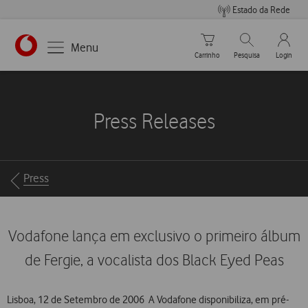
Estado da Rede
Carrinho de compras
Pesquisar
My Vo
Menu
Carrinho
Pesquisa
Login
https://www.vodafone.pt
Press Releases
Breadcrumbs
Press
Vodafone lança em exclusivo o primeiro álbum
de Fergie, a vocalista dos Black Eyed Peas
Lisboa, 12 de Setembro de 2006  A Vodafone disponibiliza, em pré-