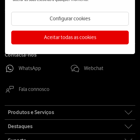
Follow
Social
us
Configurar cookies
Aceitar todas as cookies
Contacta-nos
WhatsApp
Webchat
Fala connosco
Site
Produtos e Serviços
map
Destaques