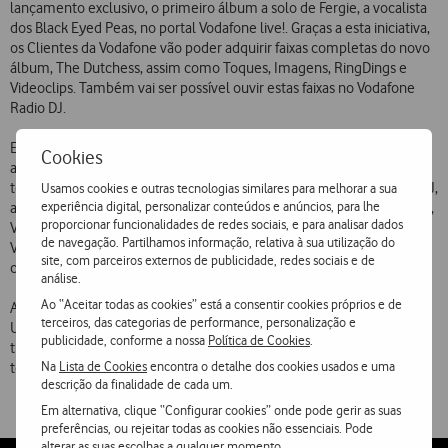
lançamento exclusivo, o primeiro álbum a solo de Fergie, a vocalista
dos Black Eyed Peas, no portal Vodafone live!. Graças a esta iniciativa,
os Clientes da Vodafone vão poder adquirir faixas completas do novo
álbum, The Dutchess, assim como Toques, Imagens, RingDings e
Videoclips. Também vai ser possível ouvir estas faixas no Vodafone
Radio DJ.
Este pré-lançamento é um exclusivo da Vodafone Portugal, a qual,
Cookies
além disso, é a única operadora em todo o mundo a disponibilizar
todos os Toques Reais deste álbum. Com efeito, o acesso ao Radio DJ,
Usamos cookies e outras tecnologias similares para melhorar a sua
experiência digital, personalizar conteúdos e anúncios, para lhe
assim como os downloads de Toques, RingDings, Músicas Completas,
proporcionar funcionalidades de redes sociais, e para analisar dados
Videoclips e Imagens para telemóvel, é reservado aos Clientes
de navegação. Partilhamos informação, relativa à sua utilização do
Vodafone até dia 18 de Setembro, data a partir da qual o álbum será
site, com parceiros externos de publicidade, redes sociais e de
colocado à venda nas lojas.
análise.
Ao “Aceitar todas as cookies” está a consentir cookies próprios e de
A partir de hoje, a Vodafone vai desenvolver, em conjunto com a
terceiros, das categorias de performance, personalização e
Universal, a editora do álbum, uma campanha de promoção do novo
publicidade, conforme a nossa
Política de Cookies
.
trabalho da artista em Televisão, Mupis, Internet e autocolantes em
Na
Lista de Cookies
encontra o detalhe dos cookies usados e uma
todos os CDs vendidos.
descrição da finalidade de cada um.
Em alternativa, clique “Configurar cookies” onde pode gerir as suas
preferências, ou rejeitar todas as cookies não essenciais. Pode
alterar as suas escolhas a qualquer momento.