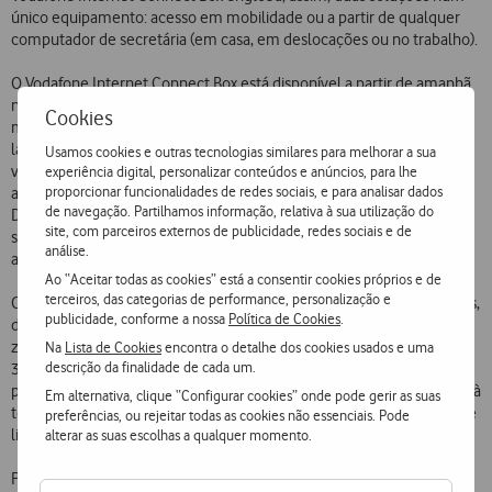
único equipamento: acesso em mobilidade ou a partir de qualquer
computador de secretária (em casa, em deslocações ou no trabalho).
O Vodafone Internet Connect Box está disponível a partir de amanhã
nas lojas Vodafone, ao preço de 199,9 euros ou de 149,9 euros
Cookies
mediante um contrato de permanência de 12 meses. Com o
lançamento do Vodafone Internet Connect Box, entra também em
Usamos cookies e outras tecnologias similares para melhorar a sua
vigor o novo plano de tarifas 3G Banda Larga 3,6Mbps (tarifário em
experiência digital, personalizar conteúdos e anúncios, para lhe
proporcionar funcionalidades de redes sociais, e para analisar dados
anexo), que é o único plano que permite velocidades até 3,6Mbps.
de navegação. Partilhamos informação, relativa à sua utilização do
Destaque-se o conjunto de condições especiais de adesão, nas quais
site, com parceiros externos de publicidade, redes sociais e de
se inclui o desconto de 5 euros na mensalidade válido para todas as
análise.
adesões até 31 de Dezembro de 2006.
Ao “Aceitar todas as cookies” está a consentir cookies próprios e de
terceiros, das categorias de performance, personalização e
O lançamento pioneiro desta solução e da rede Banda Larga 3,6Mbps,
publicidade, conforme a nossa
Política de Cookies
.
disponível já nesta fase nas Cidades de Lisboa e Porto e nalgumas
zonas do Algarve, conjugado com a forte expansão da sua rede
Na
Lista de Cookies
encontra o detalhe dos cookies usados e uma
descrição da finalidade de cada um.
3.5G/HSDPA, que cobre já cerca de 130 cidades portuguesas,
permite à Vodafone facilitar aos seus Clientes o acesso generalizado à
Em alternativa, clique “Configurar cookies” onde pode gerir as suas
tecnologia de 3G Banda Larga e reforça, uma vez mais, a sua aposta e
preferências, ou rejeitar todas as cookies não essenciais. Pode
liderança na Terceira Geração Móvel em Portugal.
alterar as suas escolhas a qualquer momento.
Plano tarifário 3G Banda Larga 3.6Mbps