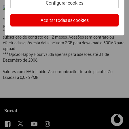
Configurar cookies
Aceitar todas as cookies
* Inclui desconto promocional de 5 válido até 31 Dezembro de 2007
para adesões até 31 de Dezembro de 2006.
** Válido para adesões até 30 de Setembro de 2006, mediante
subscrição de contrato de 12 meses. Adesões sem contrato ou
efectuadas após esta data incluem 2GB para download e 500MB para
upload.
*** Opção Happy Hour válida apenas para adesões até 31 de
Dezembro de 2006.
Valores com IVA incluído. As comunicações fora do pacote são
taxadas a 0,025 /MB.
Follow
Social
us