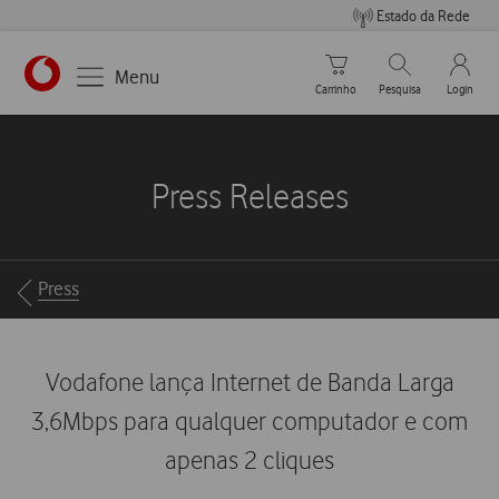
Estado da Rede
Carrinho de compras
Pesquisar
My Vo
Menu
Carrinho
Pesquisa
Login
https://www.vodafone.pt
Press Releases
Breadcrumbs
Press
Vodafone lança Internet de Banda Larga
3,6Mbps para qualquer computador e com
apenas 2 cliques