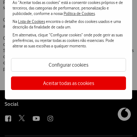
particulares como verificar, remotamente bens pessoais, ou
Ao “Aceitar todas as cookies” está a consentir cookies próprios e de
simplesmente saber se está tudo bem em casa.
terceiros, das categorias de performance, personalização e
publicidade, conforme a nossa
Política de Cookies
.
O acesso às imagens é restringido por login e password, sendo
Na
Lista de Cookies
encontra o detalhe dos cookies usados e uma
assegurada a confidencialidade de todos os conteúdos.
descrição da finalidade de cada um.
Em alternativa, clique “Configurar cookies” onde pode gerir as suas
O Wireless SafePack é comercializado através de um pacote base
preferências, ou rejeitar todas as cookies não essenciais. Pode
com tudo incluído, sem investimento inicial e uma mensalidade de
alterar as suas escolhas a qualquer momento.
53,80 euros, durante 24 meses. O pacote completo engloba os vários
componentes da solução: câmara, router, placa de dados e serviço, o
qual inclui as licenças de visualização e volume de tráfego suficiente
Configurar cookies
para uma utilização normal da solução.
Aceitar todas as cookies
Follow
Social
us