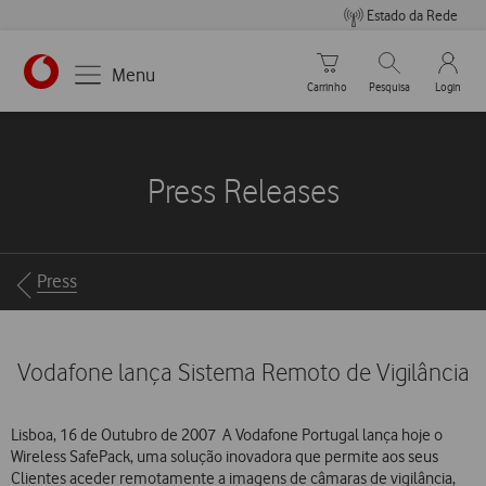
Estado da Rede
Carrinho de compras
Pesquisar
My Vo
Menu
Carrinho
Pesquisa
Login
https://www.vodafone.pt
Press Releases
Breadcrumbs
Press
Vodafone lança Sistema Remoto de Vigilância
Lisboa, 16 de Outubro de 2007  A Vodafone Portugal lança hoje o
Wireless SafePack, uma solução inovadora que permite aos seus
Clientes aceder remotamente a imagens de câmaras de vigilância,