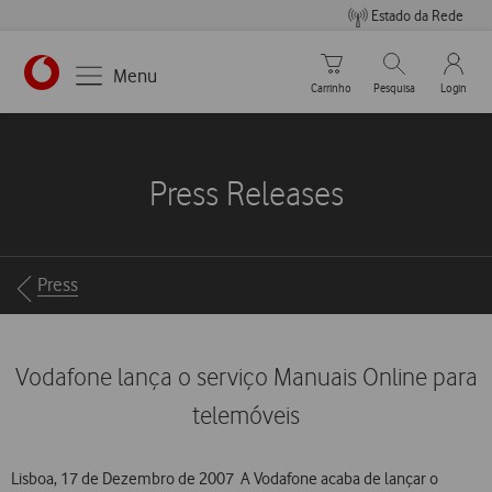
Estado da Rede
Carrinho de compras
Pesquisar
My Vo
Menu
Carrinho
Pesquisa
Login
https://www.vodafone.pt
Press Releases
Breadcrumbs
Press
Vodafone lança o serviço Manuais Online para
telemóveis
Lisboa, 17 de Dezembro de 2007  A Vodafone acaba de lançar o