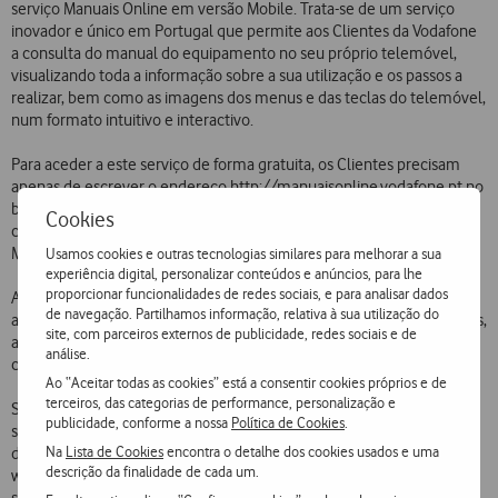
serviço Manuais Online em versão Mobile. Trata-se de um serviço
inovador e único em Portugal que permite aos Clientes da Vodafone
a consulta do manual do equipamento no seu próprio telemóvel,
visualizando toda a informação sobre a sua utilização e os passos a
realizar, bem como as imagens dos menus e das teclas do telemóvel,
num formato intuitivo e interactivo.
Para aceder a este serviço de forma gratuita, os Clientes precisam
apenas de escrever o endereço http://manuaisonline.vodafone.pt no
browser do telefone ou enviar uma mensagem escrita para o 16912
Cookies
com a palavra Manuais para que o link seja enviado de imediato por
MMS para o telefone.
Usamos cookies e outras tecnologias similares para melhorar a sua
experiência digital, personalizar conteúdos e anúncios, para lhe
proporcionar funcionalidades de redes sociais, e para analisar dados
A Vodafone Portugal lançou o serviço Manuais Online no início deste
de navegação. Partilhamos informação, relativa à sua utilização do
ano, disponibilizando agora a versão Mobile para 31 telefones móveis,
site, com parceiros externos de publicidade, redes sociais e de
abrangendo mais de 1,3 milhões de Clientes. A lista de telemóveis
análise.
compatíveis está a ser continuamente alargada a novos modelos.
Ao “Aceitar todas as cookies” está a consentir cookies próprios e de
terceiros, das categorias de performance, personalização e
Se o equipamento não for compatível com a tecnologia, ou não
publicidade, conforme a nossa
Política de Cookies
.
suportar MMS, é enviado um SMS a informar que o manual está
Na
Lista de Cookies
encontra o detalhe dos cookies usados e uma
disponível para consulta no canal Ajuda e Contactos em
descrição da finalidade de cada um.
www.vodafone.pt. Nesta página, existe ainda a possibilidade de