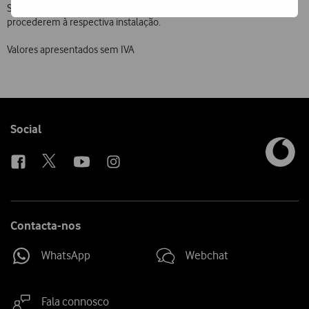
Santogal. As oficinas Precision estão igualmente certificadas para
procederem à respectiva instalação.
Valores apresentados sem IVA
Follow
Social
us
Contacta-nos
WhatsApp
Webchat
Fala connosco