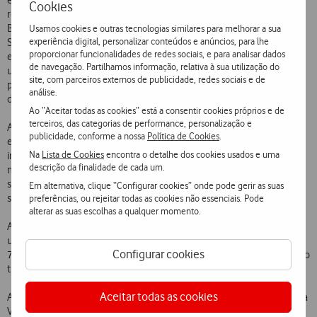
estado do veículo, detectando, por exemplo, se o mesmo está a ser
Cookies
rebocado. A solução é comercializada em duas versões: a versão
Base e a versão Premium. Na sua versão mais completa, o Wireless
Usamos cookies e outras tecnologias similares para melhorar a sua
experiência digital, personalizar conteúdos e anúncios, para lhe
SafeCar dispõe ainda de um sensor de impacto que permite o
proporcionar funcionalidades de redes sociais, e para analisar dados
estabelecimento automático de uma comunicação telefónica entre
de navegação. Partilhamos informação, relativa à sua utilização do
um call center, programado previamente, e a viatura, de modo a
site, com parceiros externos de publicidade, redes sociais e de
poder ser prestada a assistência adequada em função da gravidade
análise.
do sinistro.
Ao “Aceitar todas as cookies” está a consentir cookies próprios e de
terceiros, das categorias de performance, personalização e
A versão Base do Wireless SafeCar é comercializada, para frotas de
publicidade, conforme a nossa
Política de Cookies
.
empresas, através de um pacote base com tudo incluído, sem
Na
Lista de Cookies
encontra o detalhe dos cookies usados e uma
investimento inicial e uma mensalidade de 32,90 euros durante 24
descrição da finalidade de cada um.
meses. O pacote completo engloba os vários componentes da
solução: equipamento, licenças de utilização e volume de tráfego
Em alternativa, clique “Configurar cookies” onde pode gerir as suas
suficiente para uma utilização normal da solução.
preferências, ou rejeitar todas as cookies não essenciais. Pode
alterar as suas escolhas a qualquer momento.
A mesma versão Base do Wireless SafeCar poderá ser adquirida por
um particular por 512 euros, à qual é acrescida uma mensalidade de
Configurar cookies
7 euros que inclui, igualmente, as licenças de utilização do serviço e o
tráfego relativo à sua utilização.
Aceitar todas as cookies
A solução Wireless SafeCar poderá ser adquirida nos pontos de venda
Vodafone ou nas Oficinas do Grupo Salvador Caetano e do Grupo