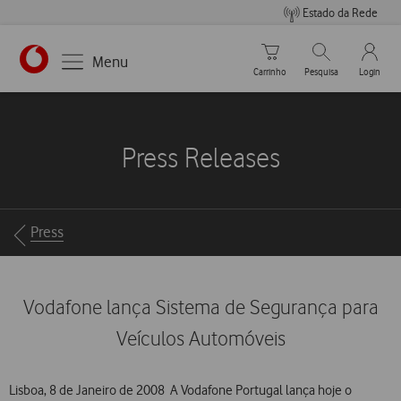
Estado da Rede
Carrinho de compras
Pesquisar
My Vo
Menu
Carrinho
Pesquisa
Login
https://www.vodafone.pt
Press Releases
Breadcrumbs
Press
Vodafone lança Sistema de Segurança para
Veículos Automóveis
Lisboa, 8 de Janeiro de 2008  A Vodafone Portugal lança hoje o