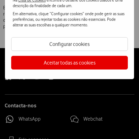
Na
Lista de Cookies
encontra o detalhe dos cookies usados e uma
descrição da finalidade de cada um.
Este programa insere-se no âmbito dos compromissos de
Em alternativa, clique “Configurar cookies” onde pode gerir as suas
responsabilidade social assumidos pela Vodafone, visando o
preferências, ou rejeitar todas as cookies não essenciais. Pode
desenvolvimento de equipamentos e soluções técnicas que
alterar as suas escolhas a qualquer momento.
permitam uma redução efectiva de emissões de CO2.
Configurar cookies
Follow
Social
Aceitar todas as cookies
us
Contacta-nos
WhatsApp
Webchat