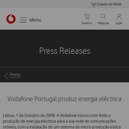
Estado da Rede
Carrinho de compras
Pesquisar
My Vo
Menu
Carrinho
Pesquisa
Login
https://www.vodafone.pt
Press Releases
Breadcrumbs
Press
Vodafone Portugal produz energia eléctrica
Lisboa, 1 de Outubro de 2008  A Vodafone iniciou com êxito a
produção de energia eléctrica para a sua rede de comunicações
móveis, com a instalação de um sistema de micro-produção eólica