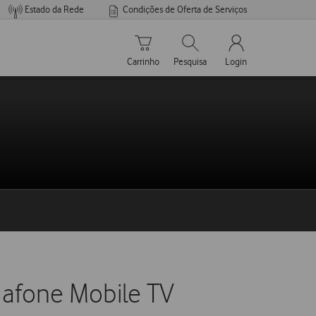
Estado da Rede
Condições de Oferta de Serviços
Carrinho de compras
Pesquisar
My Vodafone Men
Carrinho
Pesquisa
Login
dafone Mobile TV