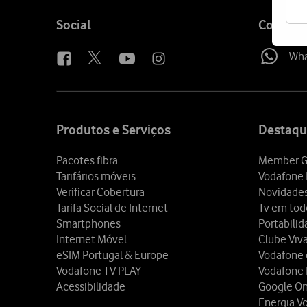
Follow
Social
Contact
us
Wh
Site
map
Produtos e Serviços
Destaqu
Pacotes fibra
Member G
Tarifários móveis
Vodafone 
Verificar Cobertura
Novidade
Tarifa Social de Internet
Tv em tod
Smartphones
Portabili
Internet Móvel
Clube Viv
eSIM Portugal & Europe
Vodafone
Vodafone TV PLAY
Vodafone
Acessibilidade
Google O
Energia V