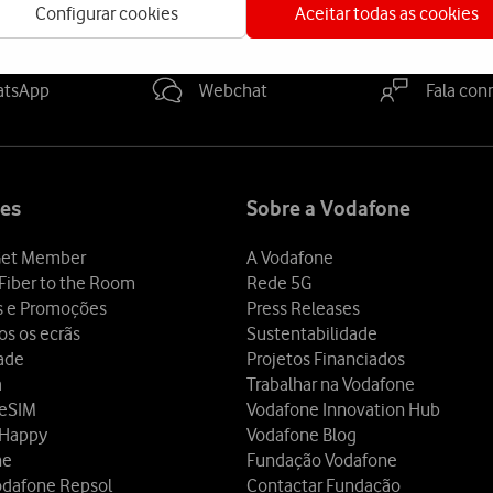
Configurar cookies
Aceitar todas as cookies
a-nos
atsApp
Webchat
Fala con
es
Sobre a Vodafone
et Member
A Vodafone
Fiber to the Room
Rede 5G
s e Promoções
Press Releases
os os ecrãs
Sustentabilidade
dade
Projetos Financiados
a
Trabalhar na Vodafone
 eSIM
Vodafone Innovation Hub
 Happy
Vodafone Blog
ne
Fundação Vodafone
odafone Repsol
Contactar Fundação