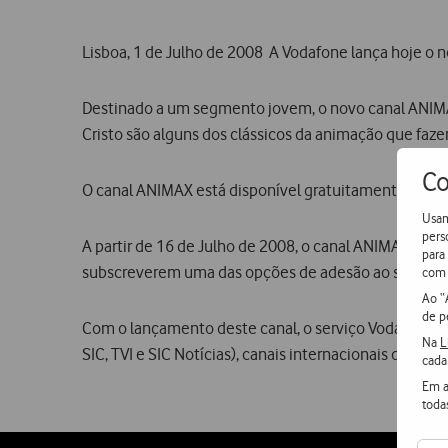
Lisboa, 1 de Julho de 2008  A Vodafone lança hoje o
Destinado a um segmento jovem, o novo canal ANIMAX 
Cristo são alguns dos clássicos da animação que faz
Co
O canal ANIMAX está disponível gratuitamente para to
Usam
pers
A partir de 16 de Julho de 2008, o canal ANIMAX inte
para
subscreverem uma das opções de adesão ao serviço  su
com 
Ao “
de p
Com o lançamento deste canal, o serviço Vodafone Mo
Na
L
SIC, TVI e SIC Notícias), canais internacionais de r
cada
Em a
toda