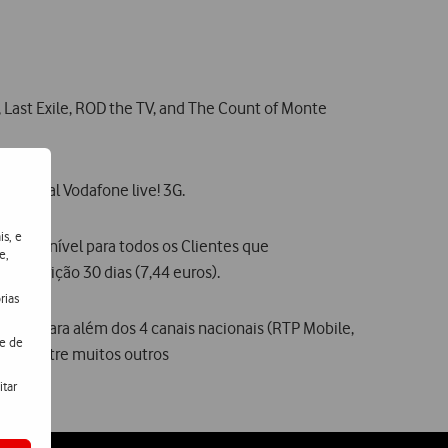
Last Exile, ROD the TV, and The Count of Monte
o portal Vodafone live! 3G.
is, e
e disponível para todos os Clientes que
e,
 subscrição 30 dias (7,44 euros).
rias
acam, para além dos 4 canais nacionais (RTP Mobile,
de de
tória entre muitos outros
itar