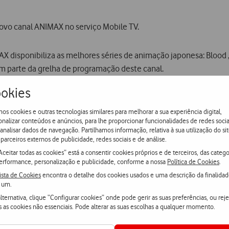
 novo canal ANIMAX no serviço Mobile TV.
disponibiliza as melhores séries de animação japonesa: Blood , 
em parte da grelha de programação deste canal.
okies
dos os Clientes até ao próximo dia 15 de Julho de 2008, através d
os cookies e outras tecnologias similares para melhorar a sua experiência digital,
onalizar conteúdos e anúncios, para lhe proporcionar funcionalidades de redes socia
grará o Pacote Base de canais do serviço Mobile TV encontrando-s
 analisar dados de navegação. Partilhamos informação, relativa à sua utilização do sit
bscrição 24 horas (0,89 euros), subscrição 7 dias (1,97 euros) ou
parceiros externos de publicidade, redes sociais e de análise.
Aceitar todas as cookies” está a consentir cookies próprios e de terceiros, das catego
erformance, personalização e publicidade, conforme a nossa
Política de Cookies
.
bile TV passa a contar com 27 canais de televisão, onde se dest
ista de Cookies
encontra o detalhe dos cookies usados e uma descrição da finalida
enome tais como AXN, MTV Music, Panda, Discovery Mobile, CNN, His
 um.
lternativa, clique “Configurar cookies” onde pode gerir as suas preferências, ou reje
s as cookies não essenciais. Pode alterar as suas escolhas a qualquer momento.