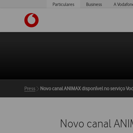
Particulares
Business
A Vodafon
https://www.vodafone.pt
Breadcrumbs
Press
Novo canal ANIMAX disponível no serviço Vo
Novo canal ANIM