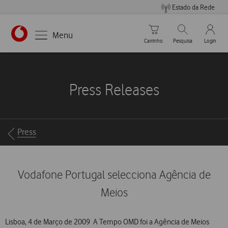
Estado da Rede
Carrinho de compras
Pesquisar
My Vo
Menu
Carrinho
Pesquisa
Login
https://www.vodafone.pt
Press Releases
Breadcrumbs
Press
Vodafone Portugal selecciona Agência de
Meios
Lisboa, 4 de Março de 2009  A Tempo OMD foi a Agência de Meios