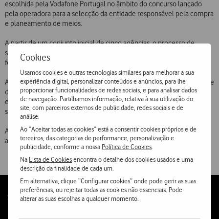
escolhida pela Vodafone Portugal no âmbito do concurso lançado
pela operadora para a selecção da entidade responsável pela compra
e planeamento de meios.
A partir de um conjunto inicial de cinco agências, o processo de
selecção permitiu identificar uma short list de três agências que
Cookies
foram objecto de análise mais detalhada.
Usamos cookies e outras tecnologias similares para melhorar a sua
experiência digital, personalizar conteúdos e anúncios, para lhe
Ao longo do concurso a Vodafone avaliou critérios como a capacidade
proporcionar funcionalidades de redes sociais, e para analisar dados
de negociação e compra, as competências no planeamento
de navegação. Partilhamos informação, relativa à sua utilização do
estratégico e no planeamento de campanhas, a criatividade, os
site, com parceiros externos de publicidade, redes sociais e de
serviços, a equipa e as ferramentas e sistemas disponibilizados.
análise.
Ao “Aceitar todas as cookies” está a consentir cookies próprios e de
A Tempo OMD faz parte do Omnicom Media Group Portugal e é a
terceiros, das categorias de performance, personalização e
agência de meios da Vodafone Portugal desde Julho de 2003.
publicidade, conforme a nossa
Política de Cookies
.
Na
Lista de Cookies
encontra o detalhe dos cookies usados e uma
descrição da finalidade de cada um.
Em alternativa, clique “Configurar cookies” onde pode gerir as suas
preferências, ou rejeitar todas as cookies não essenciais. Pode
Follow
Social
alterar as suas escolhas a qualquer momento.
us