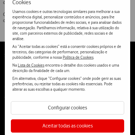
Cookies
disponível para todos os Clientes no portal Vodafone live!.
Usamos cookies e outras tecnologias similares para melhorar a sua
O PhotoSharing propõe-se a ser o sítio de referência em fotografia e
experiência digital, personalizar conteúdos e anúncios, para lhe
outras criações artísticas aplicadas aos telemóveis
proporcionar funcionalidades de redes sociais, e para analisar dados
de navegação. Partilhamos informação, relativa à sua utilização do
site, com parceiros externos de publicidade, redes sociais e de
análise.
Ao “Aceitar todas as cookies” está a consentir cookies próprios e de
terceiros, das categorias de performance, personalização e
Follow
Social
publicidade, conforme a nossa
Política de Cookies
.
us
Na
Lista de Cookies
encontra o detalhe dos cookies usados e uma
descrição da finalidade de cada um.
Em alternativa, clique “Configurar cookies” onde pode gerir as suas
preferências, ou rejeitar todas as cookies não essenciais. Pode
alterar as suas escolhas a qualquer momento.
Contacta-nos
Configurar cookies
WhatsApp
Webchat
Aceitar todas as cookies
Fala connosco