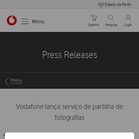
Estado da Rede
Carrinho de compras
Pesquisar
My Vo
Menu
Carrinho
Pesquisa
Login
https://www.vodafone.pt
Press Releases
Breadcrumbs
Press
Vodafone lança serviço de partilha de
fotografias
A Vodafone desenvolveu um novo serviço de partilha de fotografias,