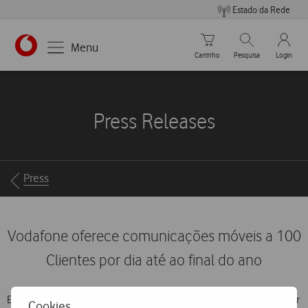
Estado da Rede
Carrinho de compras
Pesquisar
My Vo
Menu
Carrinho
Pesquisa
Login
https://www.vodafone.pt
Press Releases
Breadcrumbs
Press
Vodafone oferece comunicações móveis a 100
Clientes por dia até ao final do ano
Em mais uma promoção inédita em Portugal, a Vodafone vai oferecer
Cookies