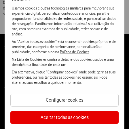
bónus de €10 em todos carregamentos, de €20 ou mais, e sortear
diariamente 100 Clientes, durante 23 dias, que deixarão de pagar o
Usamos cookies e outras tecnologias similares para melhorar a sua
experiência digital, personalizar conteúdos e anúncios, para lhe
seu consumo habitual em telemóvel, até ao final do ano.
proporcionar funcionalidades de redes sociais, e para analisar dados
de navegação. Partilhamos informação, relativa à sua utilização do
site, com parceiros externos de publicidade, redes sociais e de
análise.
Ao “Aceitar todas as cookies” está a consentir cookies próprios e de
Follow
Social
terceiros, das categorias de performance, personalização e
publicidade, conforme a nossa
Política de Cookies
.
us
Na
Lista de Cookies
encontra o detalhe dos cookies usados e uma
descrição da finalidade de cada um.
Em alternativa, clique “Configurar cookies” onde pode gerir as suas
preferências, ou rejeitar todas as cookies não essenciais. Pode
alterar as suas escolhas a qualquer momento.
Contacta-nos
WhatsApp
Webchat
Configurar cookies
Aceitar todas as cookies
Fala connosco