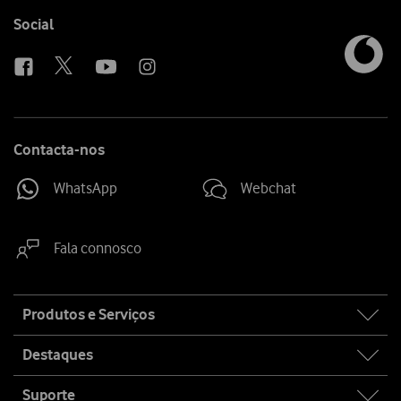
Follow
Social
us
Contacta-nos
WhatsApp
Webchat
Fala connosco
Site
Produtos e Serviços
map
Destaques
Suporte