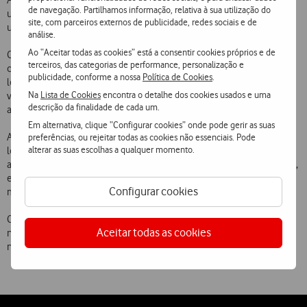
A Vodafone Portugal é, ainda, a primeira empresa portuguesa com
de navegação. Partilhamos informação, relativa à sua utilização do
uma página no Foursquare, podendo ser seguida por todos os
site, com parceiros externos de publicidade, redes sociais e de
utilizadores desta rede social.
análise.
Ao “Aceitar todas as cookies” está a consentir cookies próprios e de
O Foursquare permite publicar a informação de check-in no perfil de
terceiros, das categorias de performance, personalização e
cada utilizador no Facebook e no Twitter, com o respectivo mapa do
publicidade, conforme a nossa
Política de Cookies
.
local associado, e definir alertas para saber em tempo real os locais
Na
Lista de Cookies
encontra o detalhe dos cookies usados e uma
visitados pelos amigos. Para utilizar este serviço (site móvel e apps)
descrição da finalidade de cada um.
aplica-se a tarifa de cada Cliente Vodafone para o acesso à Internet.
Em alternativa, clique “Configurar cookies” onde pode gerir as suas
A rede social Foursquare tira partido da utilização do telemóvel e da
preferências, ou rejeitar todas as cookies não essenciais. Pode
alterar as suas escolhas a qualquer momento.
localização dos utilizadores, permitindo-lhes partilhar com os seus
amigos informações sobre a sua localização e os seus locais favoritos,
e tem registado um crescimento extraordinário, atingindo quase 5
Configurar cookies
milhões de utilizadores em todo o mundo em apenas 2 anos.
Com mais esta iniciativa inovadora, a Vodafone reforça a sua aposta
Aceitar todas as cookies
no desenvolvimento de serviços para redes sociais e a sua presença
nas redes sociais de maior crescimento a nível mundial.