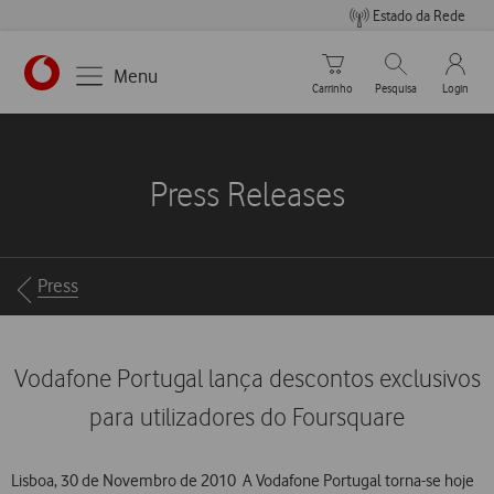
Estado da Rede
Carrinho de compras
Pesquisar
My Vo
Menu
Carrinho
Pesquisa
Login
https://www.vodafone.pt
Press Releases
Breadcrumbs
Press
Vodafone Portugal lança descontos exclusivos
para utilizadores do Foursquare
Lisboa, 30 de Novembro de 2010  A Vodafone Portugal torna-se hoje