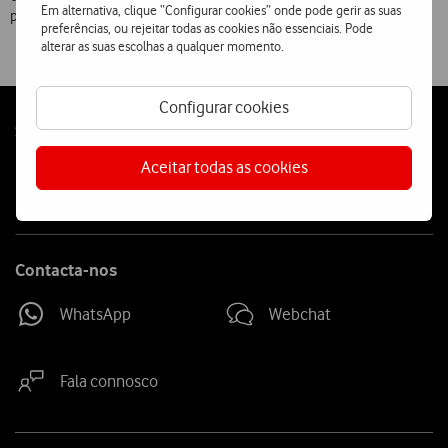
Em alternativa, clique “Configurar cookies” onde pode gerir as suas
preço de cada alerta MMS é de 0,35.
preferências, ou rejeitar todas as cookies não essenciais. Pode
alterar as suas escolhas a qualquer momento.
Configurar cookies
Follow
Social
us
Aceitar todas as cookies
Contacta-nos
WhatsApp
Webchat
Fala connosco
Site