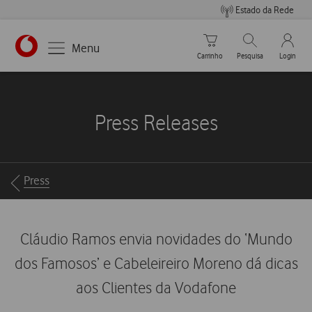
Estado da Rede
Carrinho de compras
Pesquisar
My Vo
Menu
Carrinho
Pesquisa
Login
https://www.vodafone.pt
Press Releases
Breadcrumbs
Press
Cláudio Ramos envia novidades do ‘Mundo
dos Famosos’ e Cabeleireiro Moreno dá dicas
aos Clientes da Vodafone