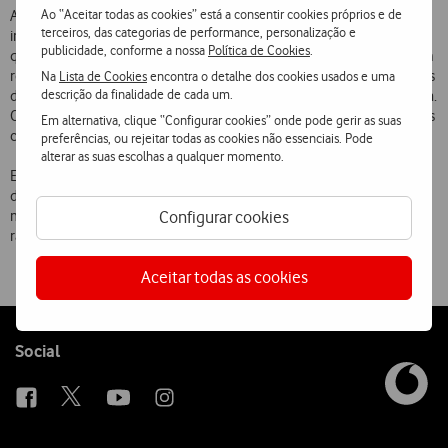
Ao “Aceitar todas as cookies” está a consentir cookies próprios e de
A aplicação está disponível numa gama alargada de telemóveis,
terceiros, das categorias de performance, personalização e
incluindo os exclusivos Vodafone 360 Samsung H1 e M1. Os Clientes
publicidade, conforme a nossa
Política de Cookies
.
que ainda não têm a Loja de Apps instalada no seu telemóvel podem
registar-se em www.360.com e procurar a aplicação ANA  Aeroportos
Na
Lista de Cookies
encontra o detalhe dos cookies usados e uma
descrição da finalidade de cada um.
de Portugal nas categorias Viagens e Navegação ou Utilitários da Loja.
O download e instalação da Loja Móvel e da aplicação nos telemóveis
Em alternativa, clique “Configurar cookies” onde pode gerir as suas
compatíveis podem ser feitos gratuitamente a partir desta página.
preferências, ou rejeitar todas as cookies não essenciais. Pode
alterar as suas escolhas a qualquer momento.
Esta iniciativa conjunta da Vodafone Portugal e da ANA  Aeroportos
de Portugal demonstra a importância e a eficácia das Apps como
meio de divulgação de informações úteis quando a mobilidade e a
Configurar cookies
rapidez são factores críticos para os utilizadores.
Aceitar todas as cookies
Follow
Social
us