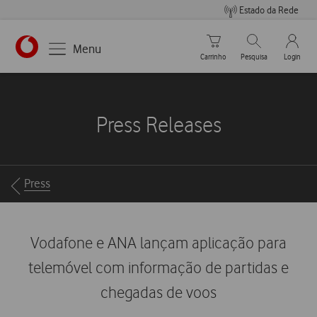
Estado da Rede
Carrinho de compras
Pesquisar
My Vo
Menu
Carrinho
Pesquisa
Login
https://www.vodafone.pt
Press Releases
Breadcrumbs
Press
Vodafone e ANA lançam aplicação para
telemóvel com informação de partidas e
chegadas de voos