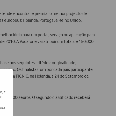
retende encontrar e premiar o melhor projecto de
es europeus: Holanda, Portugal e Reino Unido.
lhor ideia para um portal, serviço ou aplicação para
de 2010. A Vodafone vai atribuir um total de 150.000
ase nos seguintes critérios: originalidade,
gestão. Os finalistas  um por cada país participante 
ecnologia PICNIC, na Holanda, a 24 de Setembro de
is, e
e,
de 100.000 euros. O segundo classificado receberá
rias