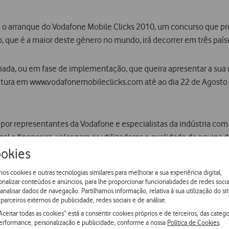
je o arranque do Vodafone Mobile Clicks 2010, um concurso que p
, que é a maior deste género no mundo, irá decorrer em três país
ada, ou em fase de implementação, que queira apresentar a sua me
datura em www.vodafonemobileclicks.com até ao dia 22 de Agosto 
por representantes da Vodafone e especialistas da indústria com b
al e financeira, valor para os utilizadores e qualidade da equipa de 
íssima que se realizará no Festival de media, entretenimento e t
okies
os cookies e outras tecnologias similares para melhorar a sua experiência digital,
onalizar conteúdos e anúncios, para lhe proporcionar funcionalidades de redes socia
 analisar dados de navegação. Partilhamos informação, relativa à sua utilização do sit
 melhor projecto apresentado a concurso que ganhará um prémio 
parceiros externos de publicidade, redes sociais e de análise.
Aceitar todas as cookies” está a consentir cookies próprios e de terceiros, das catego
erformance, personalização e publicidade, conforme a nossa
Política de Cookies
.