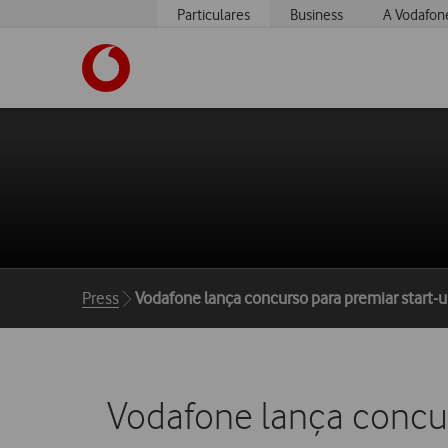
Particulares
Business
A Vodafon
https://www.vodafone.pt
Breadcrumbs
Press
Vodafone lança concurso para premiar start-u
Vodafone lança concur