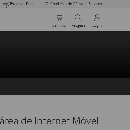
Estado da Rede
Condições de Oferta de Serviços
Carrinho de compras
Pesquisar
My Vodafone Men
Carrinho
Pesquisa
Login
área de Internet Móvel