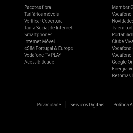
Pacotes fibra
Member G
Tarifários móveis
Vodafone 
Verificar Cobertura
Novidade
Tarifa Social de Internet
Tv em tod
Smartphones
Portabili
Internet Móvel
Clube Viv
eSIM Portugal & Europe
Vodafone
Vodafone TV PLAY
Vodafone
Acessibilidade
Google O
Energia V
Retomas 
Privacidade
Serviços Digitais
Política 