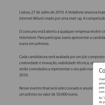
Lisboa, 27 de Julho de 2010  A Vodafone anuncia ho
Internet Móvel criado por uma start-up. A competição
O concurso está aberto a qualquer empresa recém-cri
telemóvel. Para participar, basta apresentar a candi
euros em prémios.
Cada candidatura será avaliada por um júri composto 
criatividade e inovação, viabilidade técnica, operacion
serão convidados a representar o seu país numa final
Co
2010.
Usam
pers
para
Nesse evento final será seleccionado e anunciado o
com 
um prémio no valor de 50.000 euros.
Ao “
de p