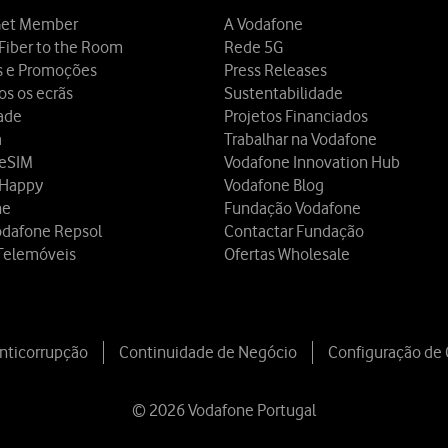
et Member
A Vodafone
Fiber to the Room
Rede 5G
s e Promoções
Press Releases
os os ecrãs
Sustentabilidade
dade
Projetos Financiados
a
Trabalhar na Vodafone
 eSIM
Vodafone Innovation Hub
 Happy
Vodafone Blog
ne
Fundação Vodafone
odafone Repsol
Contactar Fundação
Telemóveis
Ofertas Wholesale
Anticorrupção
Continuidade de Negócio
Configuração de
© 2026 Vodafone Portugal