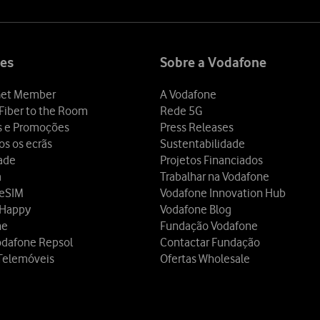
es
Sobre a Vodafone
et Member
A Vodafone
Fiber to the Room
Rede 5G
s e Promoções
Press Releases
os os ecrãs
Sustentabilidade
dade
Projetos Financiados
a
Trabalhar na Vodafone
 eSIM
Vodafone Innovation Hub
 Happy
Vodafone Blog
ne
Fundação Vodafone
odafone Repsol
Contactar Fundação
Telemóveis
Ofertas Wholesale