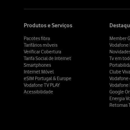
Site
map
Produtos e Serviços
Destaqu
Pacotes fibra
Member G
Tarifários móveis
Vodafone 
Verificar Cobertura
Novidade
Tarifa Social de Internet
Tv em tod
Smartphones
Portabili
Internet Móvel
Clube Viv
eSIM Portugal & Europe
Vodafone
Vodafone TV PLAY
Vodafone
Acessibilidade
Google O
Energia V
Retomas 