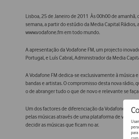
Lisboa, 25 de Janeiro de 2011  Às 00h00 de amanhã, d
semana, a partir do estúdio da Media Capital Rádios
www.vodafone.fm em todo mundo.
A apresentação da Vodafone FM, um projecto inovador
Portugal, e Luís Cabral, Administrador da Media Capi
A Vodafone FM dedica-se exclusivamente à música e
bandas e artistas. O compromisso desta nova rádio, qu
o de abranger tudo o que de novo e relevante se faça 
Co
Um dos factores de diferenciação da Vodafone FM, qu
pelas músicas através de uma plataforma de votação 
Usam
decidir as músicas que ficam no ar.
pers
para
com 