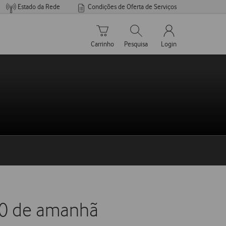
Estado da Rede
Condições de Oferta de Serviços
Carrinho de compras
Pesquisar
My Vodafone Men
Carrinho
Pesquisa
Login
00 de amanhã