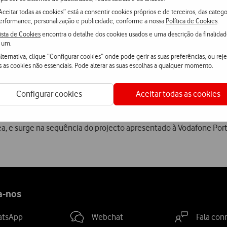
posto por uma playlist de músicas nacionais e internacionais (
Aceitar todas as cookies” está a consentir cookies próprios e de terceiros, das catego
dade da rádio, spots de divulgação do casting de locutores, que de
erformance, personalização e publicidade, conforme a nossa
Política de Cookies
.
 com a entrada dos locutores em antena, está prevista voz em di
ista de Cookies
encontra o detalhe dos cookies usados e uma descrição da finalida
 um.
 autor.
lternativa, clique “Configurar cookies” onde pode gerir as suas preferências, ou reje
s as cookies não essenciais. Pode alterar as suas escolhas a qualquer momento.
 de uma forte campanha de exterior, em Lisboa e no Porto, e de I
Ride como protagonistas.
Configurar cookies
Aceitar todas as cookies
o panorama radiofónico, esta rádio enquadra-se na estratégia de
ea, e surge na sequência do projecto apresentado à Vodafone Port
a-nos
atsApp
Webchat
Fala con