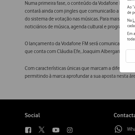
Numa primeira fase, o conteúdo da Vodafone FM é com
Ao “
contará ainda com jingles que comunicarão a personali
de p
do sistema de votação nas músicas. Para mais tarde,
Na
L
cada
noticiários de música, agenda cultural e programas de
Em a
toda
O lançamento da Vodafone FM será comunicado através
que conta com Cláudia Efe, Joaquim Albergaria e DJ 
Com características únicas que marcam a diferença n
permitindo à marca aprofundar a sua aposta nesta ár
Follow
Social
Contact
us
Wh