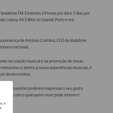
 Vodafone FM. Emitindo 24 horas por dia e 7 dias por
ande Lisboa, 94.3 MHz no Grande Porto e em
, na presença de António Coimbra, CEO da Vodafone
 música nacional.
ndo na criação musical e na promoção de novas
 interactivo e aberto a novas experiências musicais, é
um destes estilos.
to de os ouvintes poderem expressar o seu gosto
o gosto’ com o qual quem ouve pode intervir e
is, e
e,