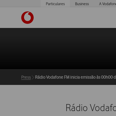
Particulares
Business
A Vodafon
https://www.vodafone.pt
Breadcrumbs
Press
Rádio Vodafone FM inicia emissão às 00h00 
Rádio Vodaf