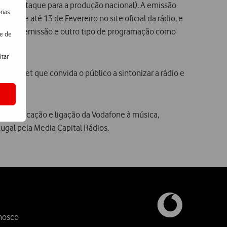
com destaque para a produção nacional). A emissão
rias
corre até 13 de Fevereiro no site oficial da rádio, e
recto na emissão e outro tipo de programação como
de de
itar
nternet que convida o público a sintonizar a rádio e
 comunicação e ligação da Vodafone à música,
ugal pela Media Capital Rádios.
nosco