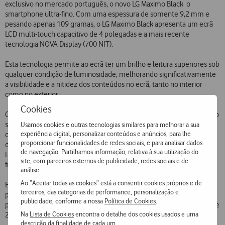
exclusivo no mercado português, o novo LG Maximo Black  o
smartphone ultra-fino. Com uma espessura de somente 9,2 mm e
pesando apenas 109 gramas, o LG Maximo Black apresenta um ecrã
LCD multi-touch capacitivo de 4 polegadas e a mais recente
tecnologia NOVA Display (700 NIT).
Esta tecnologia permite ao ecrã ter um brilho e leitura superiores sob
qualquer condição de luminosidade, melhorando significativamente
a visibilidade e a nitidez dos conteúdos no ecrã, tanto no interior
como no exterior.
Cookies
Com um design elegante e sofisticado, o LG Maximo Black alia ainda o
sistema operativo Android a um conjunto de excelentes
Usamos cookies e outras tecnologias similares para melhorar a sua
experiência digital, personalizar conteúdos e anúncios, para lhe
características como o processador de 1 GHz, 512 MB de RAM, 2 GB
proporcionar funcionalidades de redes sociais, e para analisar dados
de memória interna, câmara fotográfica de 5.0 megapixel com flash
de navegação. Partilhamos informação, relativa à sua utilização do
LED, auto focus, gravação de vídeo de alta definição e ainda câmara
site, com parceiros externos de publicidade, redes sociais e de
frontal de 2 megapixel.
análise.
Ao “Aceitar todas as cookies” está a consentir cookies próprios e de
Este smartphone exclusivo da Vodafone está disponível em branco e
terceiros, das categorias de performance, personalização e
preto, dispõe ainda de Wi-Fi, A-GPS e Bluetooth, e pode ser adquirido
publicidade, conforme a nossa
Política de Cookies
.
por 299,90 euros ou a partir de 119,90 euros, mediante vinculação de
Na
Lista de Cookies
encontra o detalhe dos cookies usados e uma
24 meses.
descrição da finalidade de cada um.