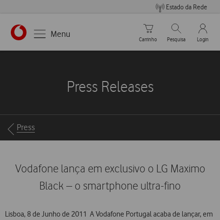
Estado da Rede
Carrinho de compras
Pesquisar
My Vo
Menu
Carrinho
Pesquisa
Login
https://www.vodafone.pt
Press Releases
Breadcrumbs
Press
Vodafone lança em exclusivo o LG Maximo
Black – o smartphone ultra-fino
Lisboa, 8 de Junho de 2011  A Vodafone Portugal acaba de lançar, em