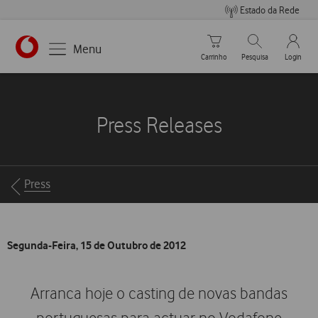
Estado da Rede
Carrinho de compras
Pesquisar
My Vo
Menu
Carrinho
Pesquisa
Login
https://www.vodafone.pt
Press Releases
Breadcrumbs
Press
Segunda-Feira, 15 de Outubro de 2012
Arranca hoje o casting de novas bandas