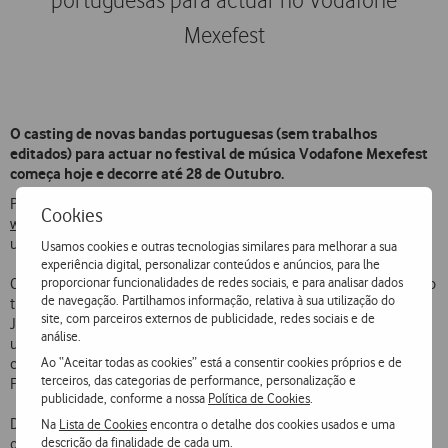
portuguesas para actuar no Vodafone
Mexefest
O casting de novas bandas portuguesas (sem trabalhos
editados) para actuar no festival de música Vodafone Mexefest
começa hoje e decorre até 28 de Outubro.
Para participar, as bandas terão de inscrever-se online em
Cookies
www.vodafonemexefest.com
e submeter no YouTube um vídeo com
uma actuação ao vivo ou em sala de ensaio.
Usamos cookies e outras tecnologias similares para melhorar a sua
experiência digital, personalizar conteúdos e anúncios, para lhe
proporcionar funcionalidades de redes sociais, e para analisar dados
Com esta iniciativa, a Vodafone vai dar o palco a bandas que ainda não
de navegação. Partilhamos informação, relativa à sua utilização do
tiveram a sua primeira oportunidade. Um comité, composto por
site, com parceiros externos de publicidade, redes sociais e de
Joaquim Albergaria, Joaquim Quadros, Tó Trips e Luís Montez, fará
análise.
uma primeira selecção de 15 bandas com base na originalidade,
Ao “Aceitar todas as cookies” está a consentir cookies próprios e de
competência técnica de execução e alinhamento musical com o
terceiros, das categorias de performance, personalização e
Festival e a rádio Vodafone FM.
publicidade, conforme a nossa
Política de Cookies
.
Destas 15 bandas, 10 serão escolhidas para uma votação pública
Na
Lista de Cookies
encontra o detalhe dos cookies usados e uma
descrição da finalidade de cada um.
online em
www.facebook.com/vodafonemusica
. As 8 bandas mais