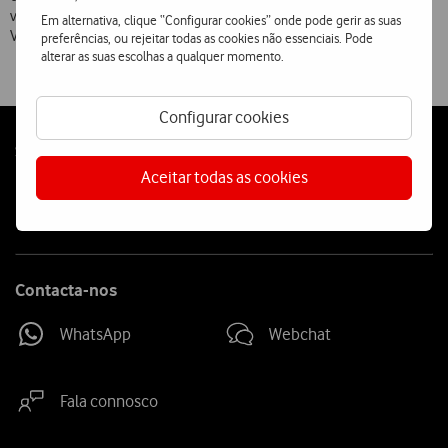
votadas terão direito a actuar durante a tarde num dos palcos do
Em alternativa, clique “Configurar cookies” onde pode gerir as suas
Vodafone Mexefest nos dias 7 e 8 de Dezembro.
preferências, ou rejeitar todas as cookies não essenciais. Pode
alterar as suas escolhas a qualquer momento.
Configurar cookies
Follow
Social
us
Aceitar todas as cookies
Contacta-nos
WhatsApp
Webchat
Fala connosco