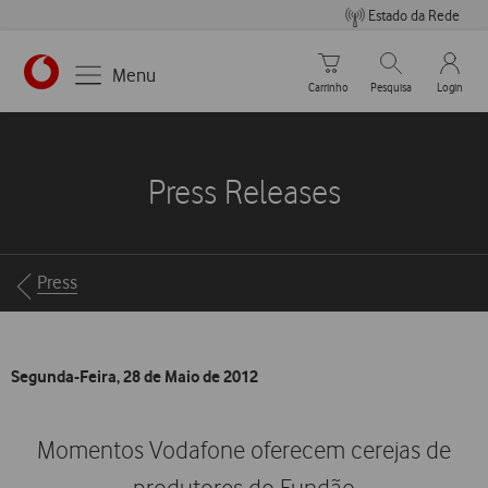
Estado da Rede
Carrinho de compras
Pesquisar
My Vo
Menu
Carrinho
Pesquisa
Login
https://www.vodafone.pt
Press Releases
Breadcrumbs
Press
Segunda-Feira, 28 de Maio de 2012
Momentos Vodafone oferecem cerejas de