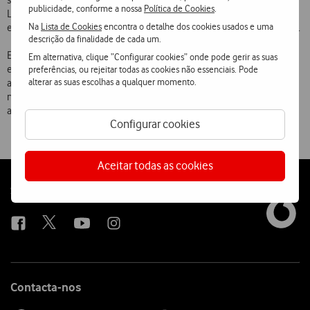
seguindo depois em direcção ao Sul do País. Entre 4 e 8 é a vez de
publicidade, conforme a nossa
Política de Cookies
.
Lisboa e no dia 11 as cerejas serão distribuídas em Faro. O
Na
Lista de Cookies
encontra o detalhe dos cookies usados e uma
encerramento da iniciativa será feito em Setúbal, no dia 12 de Junho.
descrição da finalidade de cada um.
Em inúmeras acções anteriores, com o intuito de criar momentos
Em alternativa, clique “Configurar cookies” onde pode gerir as suas
especiais e únicos aos transeuntes, a Vodafone já ofereceu castanhas
preferências, ou rejeitar todas as cookies não essenciais. Pode
alterar as suas escolhas a qualquer momento.
assadas, chá, café e chocolate quente, pipocas, rebuçados, bolas de
neve, lollipops (doces), águas, gelados, pulverizadores, sofás e
almofadas insufláveis.
Configurar cookies
Aceitar todas as cookies
Follow
Social
us
Contacta-nos