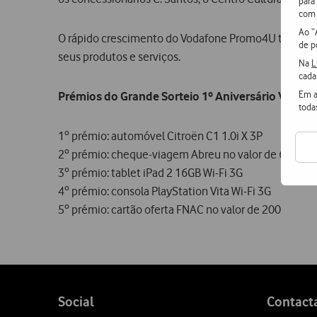
para
com 
Ao “
O rápido crescimento do Vodafone Promo4U tem per
de p
seus produtos e serviços.
Na
L
cada
Em a
Prémios do Grande Sorteio 1º Aniversário Voda
toda
1º prémio: automóvel Citroën C1 1.0i X 3P
2º prémio: cheque-viagem Abreu no valor de 600
3º prémio: tablet iPad 2 16GB Wi-Fi 3G
4º prémio: consola PlayStation Vita Wi-Fi 3G
5º prémio: cartão oferta FNAC no valor de 200
Follow
Social
Contact
us