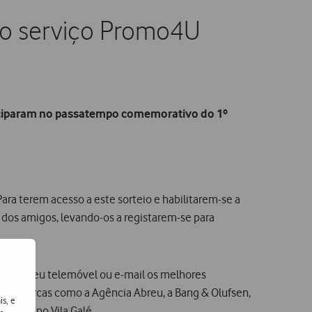
do serviço Promo4U
ticiparam no passatempo comemorativo do 1º
ara terem acesso a este sorteio e habilitarem-se a
 dos amigos, levando-os a registarem-se para
te no seu telemóvel ou e-mail os melhores
arte marcas como a Agência Abreu, a Bang & Olufsen,
is, e
e o grupo Vila Galé.