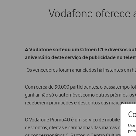
Vodafone oferece 
A Vodafone sorteou um Citroën C1 e diversos ou
aniversário deste serviço de publicidade no tele
Os vencedores foram anunciados há instantes em
h
Com cerca de 90.000 participantes, o passatempo foi 
ganhar não só o automóvel como outros prémios, os C
receberem promoções e descontos das marcas parce
Co
O Vodafone Promo4U é um serviço de mobile adverti
Usam
descontos, ofertas e campanhas das marcas da sua pr
pers
os concessionários C. Santos, o Centro Cultural de Be