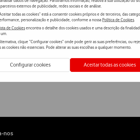
 analisar dados de navegação. Partilhamos informação, relativa à sua utilização do sit
parceiros externos de publicidade, redes sociais e de análise.
Aceitar todas as cookies” está a consentir cookies próprios e de terceiros, das catego
mitido que as agências de publicidade e anunciantes efectuem
erformance, personalização e publicidade, conforme a nossa
Política de Cookies
.
ista de Cookies
encontra o detalhe dos cookies usados e uma descrição da finalida
 um.
lternativa, clique “Configurar cookies” onde pode gerir as suas preferências, ou reje
fone Promo4U
s as cookies não essenciais. Pode alterar as suas escolhas a qualquer momento.
Configurar cookies
Aceitar todas as cookies
a-nos