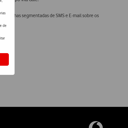
e,
rias
 campanhas segmentadas de SMS e E-mail sobre os
de de
itar