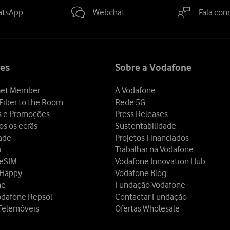
atsApp
Webchat
Fala con
es
Sobre a Vodafone
et Member
A Vodafone
Fiber to the Room
Rede 5G
s e Promoções
Press Releases
os os ecrãs
Sustentabilidade
dade
Projetos Financiados
a
Trabalhar na Vodafone
 eSIM
Vodafone Innovation Hub
 Happy
Vodafone Blog
ne
Fundação Vodafone
odafone Repsol
Contactar Fundação
Telemóveis
Ofertas Wholesale