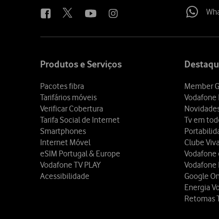
Wh
Site
map
Produtos e Serviços
Destaqu
Pacotes fibra
Member G
Tarifários móveis
Vodafone 
Verificar Cobertura
Novidade
Tarifa Social de Internet
Tv em tod
Smartphones
Portabili
Internet Móvel
Clube Viv
eSIM Portugal & Europe
Vodafone
Vodafone TV PLAY
Vodafone
Acessibilidade
Google O
Energia V
Retomas 