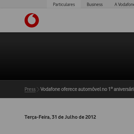
Particulares
Business
A Vodafon
https://www.vodafone.pt
Breadcrumbs
Press
Vodafone oferece automóvel no 1º aniversár
Terça-Feira, 31 de Julho de 2012