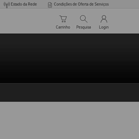
Estado da Rede
Condições de Oferta de Serviços
Carrinho de compras
Pesquisar
My Vodafone Men
Carrinho
Pesquisa
Login