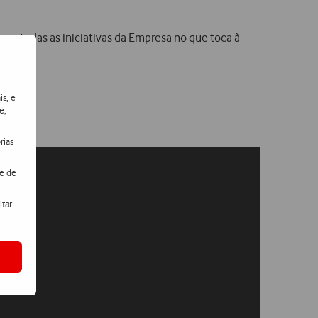
or todas as iniciativas da Empresa no que toca à
is, e
e,
rias
de de
itar