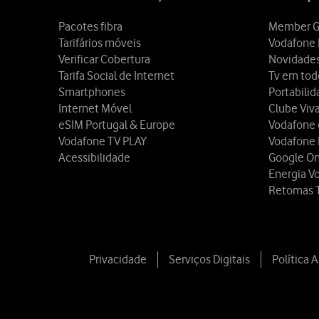
Pacotes fibra
Member G
Tarifários móveis
Vodafone 
Verificar Cobertura
Novidade
Tarifa Social de Internet
Tv em tod
Smartphones
Portabili
Internet Móvel
Clube Viv
eSIM Portugal & Europe
Vodafone
Vodafone TV PLAY
Vodafone
Acessibilidade
Google O
Energia V
Retomas 
Privacidade
Serviços Digitais
Política 