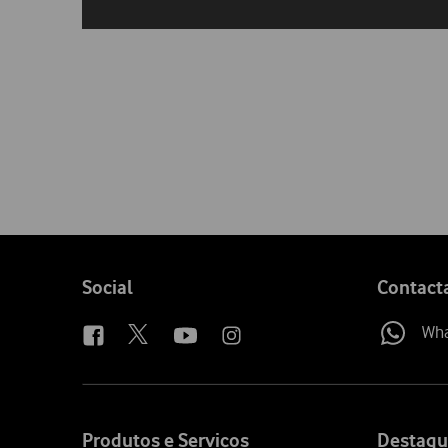
Follow
Social
Contact
us
Wh
Site
map
Produtos e Serviços
Destaqu