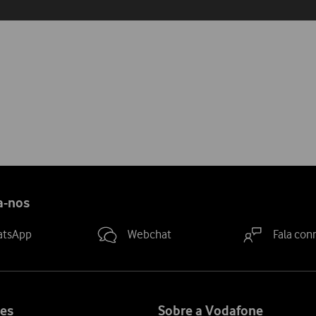
a-nos
atsApp
Webchat
Fala con
es
Sobre a Vodafone