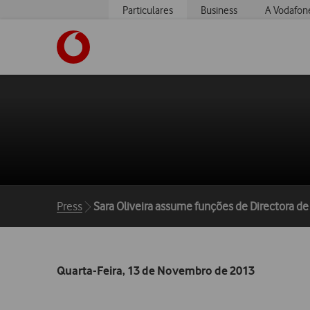
Particulares
Business
A Vodafon
https://www.vodafone.pt
Breadcrumbs
Press
Sara Oliveira assume funções de Directora d
Quarta-Feira, 13 de Novembro de 2013