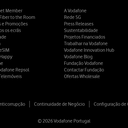
et Member
A Vodafone
Fiber to the Room
Rede 5G
s e Promoções
Press Releases
os os ecrãs
Sustentabilidade
dade
Projetos Financiados
a
Trabalhar na Vodafone
 eSIM
Vodafone Innovation Hub
 Happy
Vodafone Blog
ne
Fundação Vodafone
odafone Repsol
Contactar Fundação
Telemóveis
Ofertas Wholesale
Anticorrupção
Continuidade de Negócio
Configuração de
© 2026 Vodafone Portugal