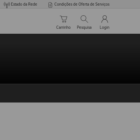
Estado da Rede
Condições de Oferta de Serviços
Carrinho de compras
Pesquisar
My Vodafone Men
Carrinho
Pesquisa
Login