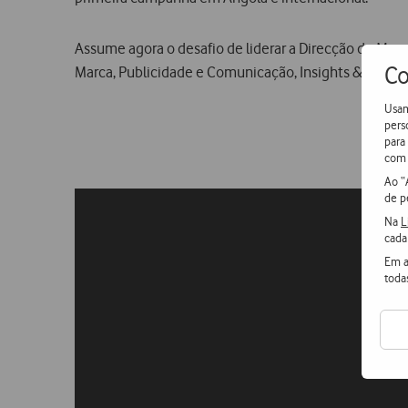
Assume agora o desafio de liderar a Direcção de Mar
Co
Marca, Publicidade e Comunicação, Insights & Resear
Usam
pers
para
com 
Ao “
de p
Na
L
cada
Em a
toda