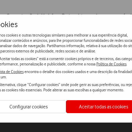
ca e Comunicação da Vodafone Portugal, tornando-se responsável p
okies
ch, Public Relations e Customer Experience.
os cookies e outras tecnologias similares para melhorar a sua experiência digital,
onalizar conteúdos e anúncios, para lhe proporcionar funcionalidades de redes socia
 analisar dados de navegação. Partilhamos informação, relativa à sua utilização do sit
parceiros externos de publicidade, redes sociais e de análise.
Aceitar todas as cookies” está a consentir cookies próprios e de terceiros, das catego
erformance, personalização e publicidade, conforme a nossa
Política de Cookies
.
ista de Cookies
encontra o detalhe dos cookies usados e uma descrição da finalida
 um.
lternativa, clique “Configurar cookies” onde pode gerir as suas preferências, ou reje
s as cookies não essenciais. Pode alterar as suas escolhas a qualquer momento.
Configurar cookies
Aceitar todas as cookies